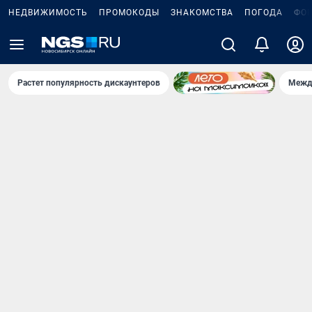
НЕДВИЖИМОСТЬ
ПРОМОКОДЫ
ЗНАКОМСТВА
ПОГОДА
ФО
Растет популярность дискаунтеров
Межд