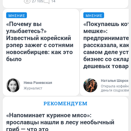
27 105
14
МНЕНИЕ
МНЕНИЕ
«Почему вы
«Покупаешь кот
улыбаетесь?»
мешке»:
Известный корейский
предпринимате
рэпер зажег с сотнями
рассказала, как
новосибирцев: как это
самом деле уст
было
бизнес со скла
дешевых товар
Наталья Шорохо
Нина Раневская
Открыла кофейну
Журналист
деньги соцразви
РЕКОМЕНДУЕМ
«Напоминает куриное мясо»:
ярославцы нашли в лесу необычный
гриб — что это