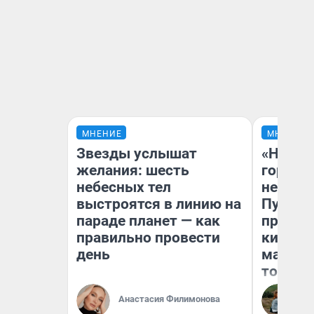
МНЕНИЕ
МНЕНИЕ
Звезды услышат
«Нет н
желания: шесть
городов
небесных тел
недофи
выстроятся в линию на
Путеше
параде планет — как
проеха
правильно провести
киломе
день
машине
того
Анастасия Филимонова
Ек