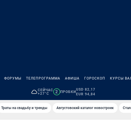
ФОРУМЫ
ТЕЛЕПРОГРАММА
АФИША
ГОРОСКОП
КУРСЫ ВА
USD 82,17
СЕЙЧАС
2
ПРОБКИ
+27°C
EUR 94,84
Траты на свадьбу и тренды
Августовский каталог новостроек
Стал