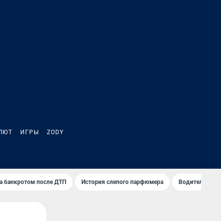
ЛЮТ
ИГРЫ
ZODY
а банкротом после ДТП
История слепого парфюмера
Водители пер