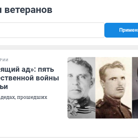
и ветеранов
Примен
ОРИИ
ящий ад»: пять
чественной войны
мьи
адедах, прошедших