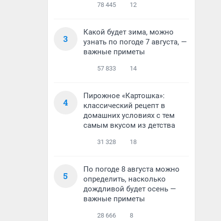
78 445
12
Какой будет зима, можно
3
узнать по погоде 7 августа, —
важные приметы
57 833
14
Пирожное «Картошка»:
4
классический рецепт в
домашних условиях с тем
самым вкусом из детства
31 328
18
По погоде 8 августа можно
5
определить, насколько
дождливой будет осень —
важные приметы
28 666
8