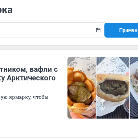
рка
Примен
тником, вафли с
ку Арктического
ную ярмарку, чтобы