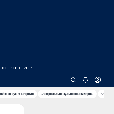
ЛЮТ
ИГРЫ
ZODY
тайская кухня в городе
Экстремально худые новосибирцы
Старт те