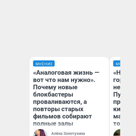
МНЕНИЕ
МНЕНИЕ
«Аналоговая жизнь —
«Нет н
вот что нам нужно».
городов
Почему новые
недофи
блокбастеры
Путеше
проваливаются, а
проеха
повторы старых
киломе
фильмов собирают
машине
полные залы
того
Алёна Золотухина
Ек