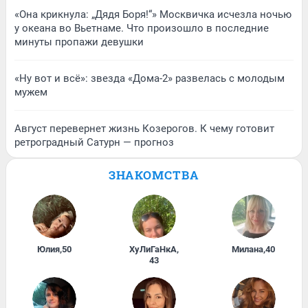
«Она крикнула: „Дядя Боря!“» Москвичка исчезла ночью
у океана во Вьетнаме. Что произошло в последние
минуты пропажи девушки
«Ну вот и всё»: звезда «Дома-2» развелась с молодым
мужем
Август перевернет жизнь Козерогов. К чему готовит
ретроградный Сатурн — прогноз
ЗНАКОМСТВА
Юлия
,
50
ХуЛиГаНкА
,
Милана
,
40
43