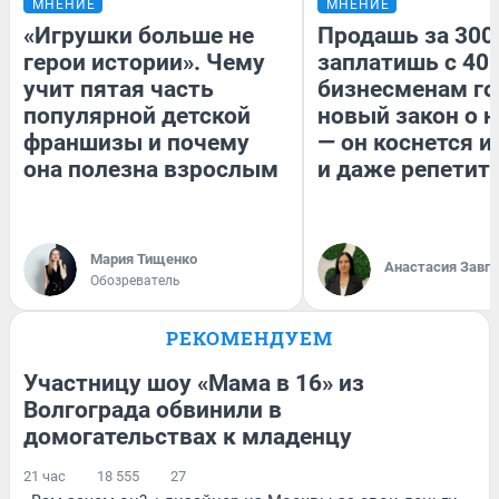
МНЕНИЕ
МНЕНИЕ
«Игрушки больше не
Продашь за 300
герои истории». Чему
заплатишь с 400
учит пятая часть
бизнесменам го
популярной детской
новый закон о н
франшизы и почему
— он коснется 
она полезна взрослым
и даже репетит
Мария Тищенко
Анастасия Завг
Обозреватель
РЕКОМЕНДУЕМ
Участницу шоу «Мама в 16» из
Волгограда обвинили в
домогательствах к младенцу
21 час
18 555
27