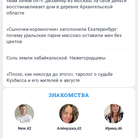
«Вам зачем он?»: дизайнер из Москвы за свои деньги
восстанавливает дом в деревне Архангельской
области
«Сыночки-корзиночки» заполонили Екатеринбург:
почему уральские парни массово оставили жен без
цветов
Соль земли забайкальской. Нижегородцевы
«Плохо, как никогда до этого»: таролог о судьбе
Кузбасса и его жителей в августе
ЗНАКОМСТВА
New
,
42
Алёнушка
,
42
Ирина
,
46