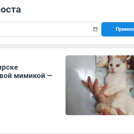
воста
Примен
ирске
ивой мимикой —