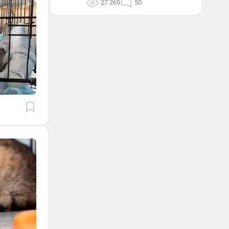
27 265
50