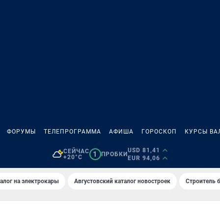
ФОРУМЫ
ТЕЛЕПРОГРАММА
АФИША
ГОРОСКОП
КУРСЫ ВА
USD 81,41
СЕЙЧАС
1
ПРОБКИ
+20°C
EUR 94,06
алог на электрокары
Августовский каталог новостроек
Строитель б