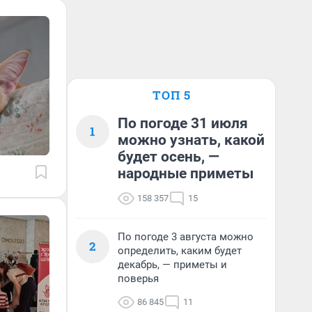
ТОП 5
По погоде 31 июля
1
можно узнать, какой
будет осень, —
народные приметы
158 357
15
По погоде 3 августа можно
2
определить, каким будет
декабрь, — приметы и
поверья
86 845
11