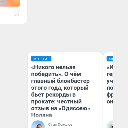
МНЕНИЕ
МНЕНИЕ
«Никого нельзя
«Игруш
победить». О чём
герои 
главный блокбастер
учит пя
этого года, который
популя
бьет рекорды в
франши
прокате: честный
она по
отзыв на «Одиссею»
Нолана
Стас Соколов
Ма