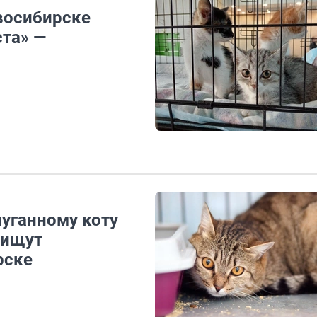
овосибирске
ста» —
пуганному коту
 ищут
рске