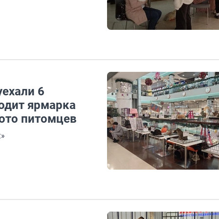
уехали 6
ходит ярмарка
ото питомцев
»