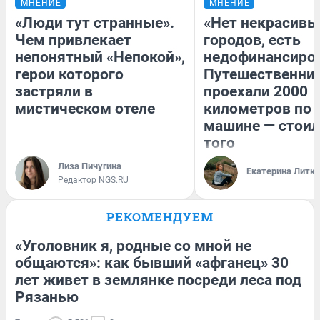
МНЕНИЕ
МНЕНИЕ
«Люди тут странные».
«Нет некрасивы
Чем привлекает
городов, есть
непонятный «Непокой»,
недофинансиро
герои которого
Путешественни
застряли в
проехали 2000
мистическом отеле
километров по 
машине — стоил
того
Лиза Пичугина
Екатерина Литк
Редактор NGS.RU
РЕКОМЕНДУЕМ
«Уголовник я, родные со мной не
общаются»: как бывший «афганец» 30
лет живет в землянке посреди леса под
Рязанью