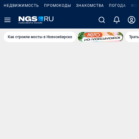
НЕДВИЖИМОСТЬ
ПРОМОКОДЫ
ЗНАКОМСТВА
ПОГОДА
ФО
Как строили мосты в Новосибирске
Траты