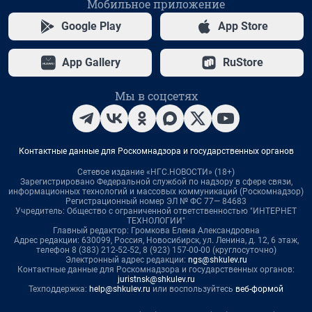
Мобильное приложение
Google Play
App Store
App Gallery
RuStore
Мы в соцсетях
Контактные данные для Роскомнадзора и государственных органов
Сетевое издание «НГС.НОВОСТИ» (18+)
Зарегистрировано Федеральной службой по надзору в сфере связи,
информационных технологий и массовых коммуникаций (Роскомнадзор)
Регистрационный номер ЭЛ № ФС 77— 84683
Учредитель: Общество с ограниченной ответственностью "ИНТЕРНЕТ
ТЕХНОЛОГИИ"
Главный редактор: Громкова Елена Александровна
Адрес редакции: 630099, Россия, Новосибирск, ул. Ленина, д. 12, 6 этаж,
телефон 8 (383) 212-52-52, 8 (923) 157-00-00 (круглосуточно)
Электронный адрес редакции:
ngs@shkulev.ru
Контактные данные для Роскомнадзора и государственных органов:
juristnsk@shkulev.ru
Техподдержка:
help@shkulev.ru
или воспользуйтесь
веб-формой