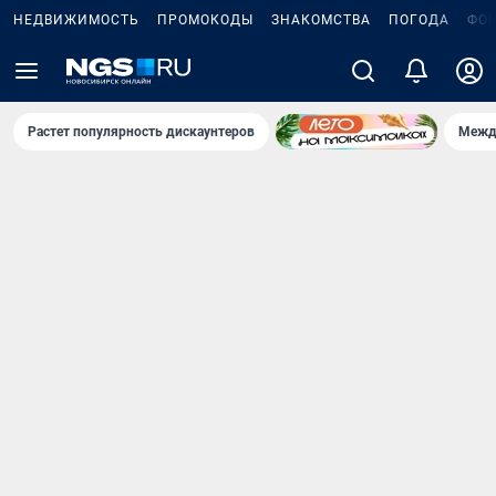
НЕДВИЖИМОСТЬ
ПРОМОКОДЫ
ЗНАКОМСТВА
ПОГОДА
ФО
Растет популярность дискаунтеров
Межд