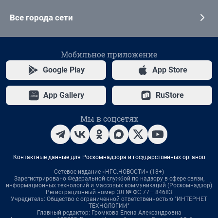
Все города сети
Мобильное приложение
Google Play
App Store
App Gallery
RuStore
Мы в соцсетях
Контактные данные для Роскомнадзора и государственных органов
Сетевое издание «НГС.НОВОСТИ» (18+)
Зарегистрировано Федеральной службой по надзору в сфере связи,
информационных технологий и массовых коммуникаций (Роскомнадзор)
Регистрационный номер ЭЛ № ФС 77— 84683
Учредитель: Общество с ограниченной ответственностью "ИНТЕРНЕТ
ТЕХНОЛОГИИ"
Главный редактор: Громкова Елена Александровна