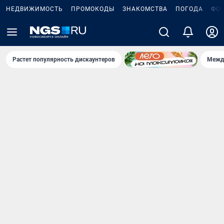
НЕДВИЖИМОСТЬ
ПРОМОКОДЫ
ЗНАКОМСТВА
ПОГОДА
ФО
Растет популярность дискаунтеров
Межд