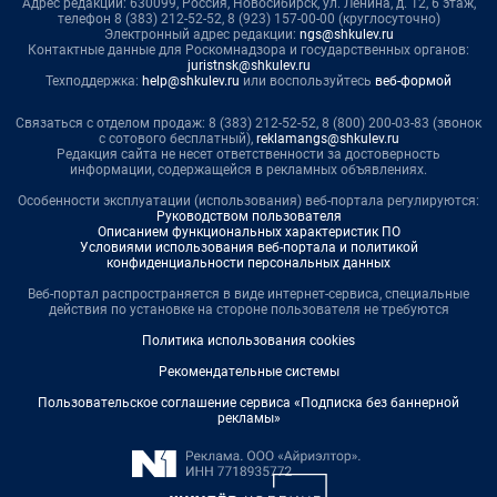
Адрес редакции: 630099, Россия, Новосибирск, ул. Ленина, д. 12, 6 этаж,
телефон 8 (383) 212-52-52, 8 (923) 157-00-00 (круглосуточно)
Электронный адрес редакции:
ngs@shkulev.ru
Контактные данные для Роскомнадзора и государственных органов:
juristnsk@shkulev.ru
Техподдержка:
help@shkulev.ru
или воспользуйтесь
веб-формой
Связаться с отделом продаж: 8 (383) 212-52-52, 8 (800) 200-03-83 (звонок
с сотового бесплатный),
reklamangs@shkulev.ru
Редакция сайта не несет ответственности за достоверность
информации, содержащейся в рекламных объявлениях.
Особенности эксплуатации (использования) веб-портала регулируются:
Руководством пользователя
Описанием функциональных характеристик ПО
Условиями использования веб-портала и политикой
конфиденциальности персональных данных
Веб-портал распространяется в виде интернет-сервиса, специальные
действия по установке на стороне пользователя не требуются
Политика использования cookies
Рекомендательные системы
Пользовательское соглашение сервиса «Подписка без баннерной
рекламы»