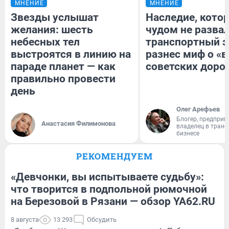
МНЕНИЕ
МНЕНИЕ
Звезды услышат
Наследие, кото
желания: шесть
чудом не разва
небесных тел
транспортный э
выстроятся в линию на
разнес миф о «
параде планет — как
советских доро
правильно провести
день
Олег Арефьев
Блогер, предприн
Анастасия Филимонова
владелец в тран
бизнесе
РЕКОМЕНДУЕМ
«Девчонки, вы испытываете судьбу»:
что творится в подпольной рюмочной
на Березовой в Рязани — обзор YA62.RU
8 августа
13 293
Обсудить