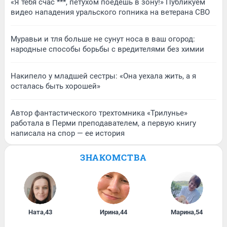
«Я тебя счас ***, петухом поедешь в зону!» Публикуем
видео нападения уральского гопника на ветерана СВО
Муравьи и тля больше не сунут носа в ваш огород:
народные способы борьбы с вредителями без химии
Накипело у младшей сестры: «Она уехала жить, а я
осталась быть хорошей»
Автор фантастического трехтомника «Трилунье»
работала в Перми преподавателем, а первую книгу
написала на спор — ее история
ЗНАКОМСТВА
Ната
,
43
Ирина
,
44
Марина
,
54