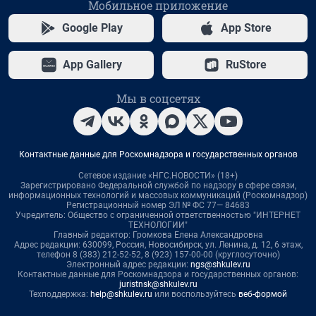
Мобильное приложение
Google Play
App Store
App Gallery
RuStore
Мы в соцсетях
Контактные данные для Роскомнадзора и государственных органов
Сетевое издание «НГС.НОВОСТИ» (18+)
Зарегистрировано Федеральной службой по надзору в сфере связи,
информационных технологий и массовых коммуникаций (Роскомнадзор)
Регистрационный номер ЭЛ № ФС 77— 84683
Учредитель: Общество с ограниченной ответственностью "ИНТЕРНЕТ
ТЕХНОЛОГИИ"
Главный редактор: Громкова Елена Александровна
Адрес редакции: 630099, Россия, Новосибирск, ул. Ленина, д. 12, 6 этаж,
телефон 8 (383) 212-52-52, 8 (923) 157-00-00 (круглосуточно)
Электронный адрес редакции:
ngs@shkulev.ru
Контактные данные для Роскомнадзора и государственных органов:
juristnsk@shkulev.ru
Техподдержка:
help@shkulev.ru
или воспользуйтесь
веб-формой