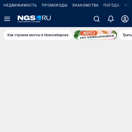
НЕДВИЖИМОСТЬ
ПРОМОКОДЫ
ЗНАКОМСТВА
ПОГОДА
ФО
Как строили мосты в Новосибирске
Траты