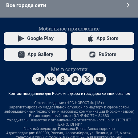
Все города сети
Мобильное приложение
Google Play
App Store
App Gallery
RuStore
Мы в соцсетях
Контактные данные для Роскомнадзора и государственных органов
Сетевое издание «НГС.НОВОСТИ» (18+)
Зарегистрировано Федеральной службой по надзору в сфере связи,
информационных технологий и массовых коммуникаций (Роскомнадзор)
Регистрационный номер ЭЛ № ФС 77— 84683
Учредитель: Общество с ограниченной ответственностью "ИНТЕРНЕТ
ТЕХНОЛОГИИ"
Главный редактор: Громкова Елена Александровна
Адрес редакции: 630099, Россия, Новосибирск, ул. Ленина, д. 12, 6 этаж,
телефон 8 (383) 212-52-52, 8 (923) 157-00-00 (круглосуточно)