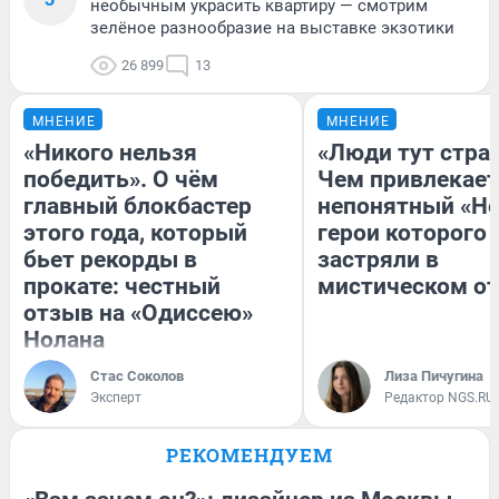
необычным украсить квартиру — смотрим
зелёное разнообразие на выставке экзотики
26 899
13
МНЕНИЕ
МНЕНИЕ
«Никого нельзя
«Люди тут стра
победить». О чём
Чем привлекает
главный блокбастер
непонятный «Не
этого года, который
герои которого
бьет рекорды в
застряли в
прокате: честный
мистическом от
отзыв на «Одиссею»
Нолана
Стас Соколов
Лиза Пичугина
Эксперт
Редактор NGS.RU
РЕКОМЕНДУЕМ