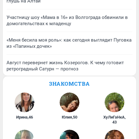
глушь на Алтай
Участницу шоу «Мама в 16» из Волгограда обвинили в
домогательствах к младенцу
«Меня бесила моя роль»: как сегодня выглядит Пуговка
из «Папиных дочек»
Август перевернет жизнь Козерогов. К чему готовит
ретроградный Сатурн — прогноз
ЗНАКОМСТВА
Ирина
,
46
Юлия
,
50
ХуЛиГаНкА
,
43