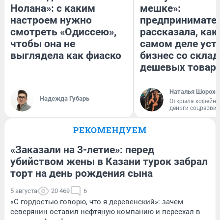
Нолана»: с каким
мешке»:
настроем нужно
предпринимате
смотреть «Одиссею»,
рассказала, как
чтобы она не
самом деле уст
выглядела как фиаско
бизнес со скла
дешевых товар
Наталья Шорохо
Надежда Губарь
Открыла кофейну
деньги соцразви
РЕКОМЕНДУЕМ
«Заказали на 3-летие»: перед
убийством жены в Казани турок забрал
торт на день рождения сына
5 августа
20 469
6
«С гордостью говорю, что я деревенский»: зачем
северянин оставил нефтяную компанию и переехал в