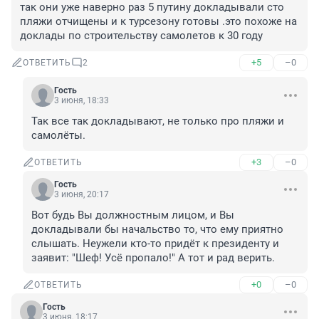
так они уже наверно раз 5 путину докладывали сто 
пляжи отчищены и к турсезону готовы .это похоже на 
доклады по строительству самолетов к 30 году
+5
–0
ОТВЕТИТЬ
2
Гость
3 июня, 18:33
Так все так докладывают, не только про пляжи и 
самолёты.
+3
–0
ОТВЕТИТЬ
Гость
3 июня, 20:17
Вот будь Вы должностным лицом, и Вы 
докладывали бы начальство то, что ему приятно 
слышать. Неужели кто-то придёт к президенту и 
заявит: "Шеф! Усё пропало!" А тот и рад верить.
+0
–0
ОТВЕТИТЬ
Гость
3 июня, 18:17