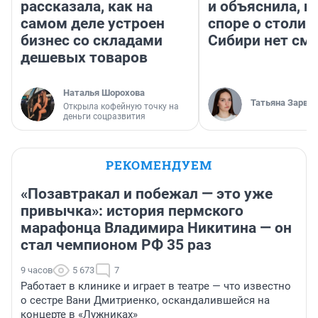
рассказала, как на
и объяснила, п
самом деле устроен
споре о столиц
бизнес со складами
Сибири нет см
дешевых товаров
Наталья Шорохова
Татьяна Зарва
Открыла кофейную точку на
деньги соцразвития
РЕКОМЕНДУЕМ
«Позавтракал и побежал — это уже
привычка»: история пермского
марафонца Владимира Никитина — он
стал чемпионом РФ 35 раз
9 часов
5 673
7
Работает в клинике и играет в театре — что известно
о сестре Вани Дмитриенко, оскандалившейся на
концерте в «Лужниках»