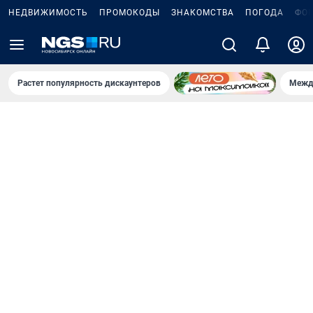
НЕДВИЖИМОСТЬ
ПРОМОКОДЫ
ЗНАКОМСТВА
ПОГОДА
ФО
Растет популярность дискаунтеров
Межд