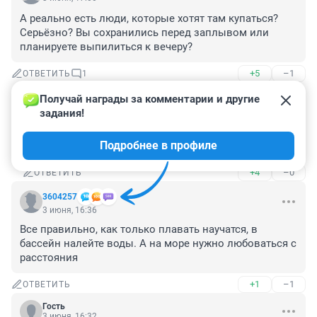
А реально есть люди, которые хотят там купаться? 
Серьёзно? Вы сохранились перед заплывом или 
планируете выпилиться к вечеру?
+5
–1
ОТВЕТИТЬ
1
Получай награды за комментарии и другие 
Гость
3 июня, 17:27
задания!
Ну в карьере на Юго-Западном же купаются, и там 
Подробнее в профиле
такие же)
+4
–0
ОТВЕТИТЬ
3604257
3 июня, 16:36
Все правильно, как только плавать научатся, в 
бассейн налейте воды. А на море нужно любоваться с 
расстояния
+1
–1
ОТВЕТИТЬ
Гость
3 июня, 16:32