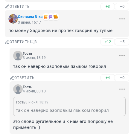
+3
–0
ОТВЕТИТЬ
Светлана В-ва
3 июня, 16:17
по моему Задорнов не про тех говорил ну тупые
+12
–5
ОТВЕТИТЬ
3
Гость
3 июня, 18:19
так он наверно эзоповым языком говорил
+4
–0
ОТВЕТИТЬ
Гость
4 июня, 00:10
Гость
3 июня, 18:19
так он наверно эзоповым языком говорил
это слово ругательное и к нам его попрошу не 
применять :)