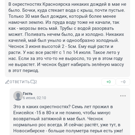
В окрестностях Красноярска никаких дождей в мае не 
было. Бочки, куда стекает вода с крыш, почти пустые. 
Только 30 мая был дождик, который более менее 
намочил землю. Из пруда воду тоже не качали, так 
как - морозы весь май. Трубы с водой разорвать 
может. Поливать нечем было, да и холодно. Никаких 
качелей, май был уныло и однообразно холодный. 
Чеснок 3 июня высотой 2 - 5см. Ему ещё расти и 
расти. У нас все растёт с 1 по 14 июля. Такое лето у 
нас. Если за это что-то не выросло, то уе в этом году 
не вырастет. И чеснок будет набирать зелёную массу 
в этот период.
+0
–0
ОТВЕТИТЬ
2
Гость
6 июня, 02:10
Это в каких окрестностях? Семь лет прожил в 
Енисейск -15 в 80-х и не помню, чтобы минус 
возвратный затяжной в мае был. Чеснок 
нормально рос всегда. И сейчас растёт, уже тут, в 
Новосибирске - больше полуметра перья есть уже!