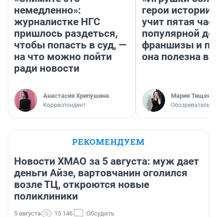
немедленно»:
герои истории»
журналистке НГС
учит пятая час
пришлось раздеться,
популярной де
чтобы попасть в суд, —
франшизы и п
на что можно пойти
она полезна в
ради новости
Анастасия Хрипушина
Мария Тищенк
Корреспондент
Обозреватель
РЕКОМЕНДУЕМ
Новости ХМАО за 5 августа: муж дает
деньги Айзе, вартовчанин оголился
возле ТЦ, откроются новые
поликлиники
5 августа
15 146
Обсудить