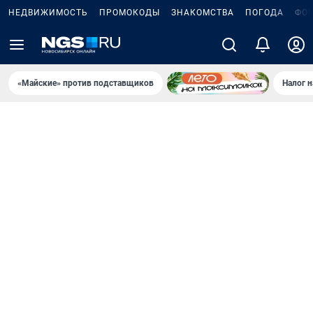
НЕДВИЖИМОСТЬ
ПРОМОКОДЫ
ЗНАКОМСТВА
ПОГОДА
ФО
«Майские» против подставщиков
Налог 