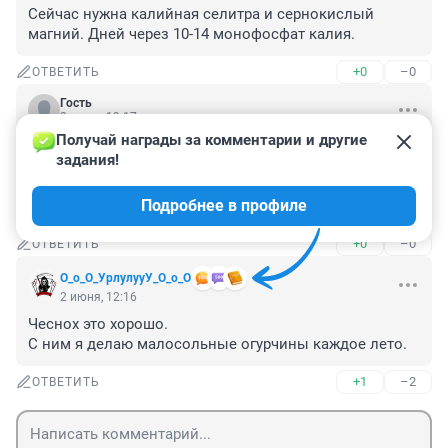
Сейчас нужна калийная селитра и сернокислый 
магний. Дней через 10-14 монофосфат калия.
+0
–0
ОТВЕТИТЬ
Гость
2 июня, 19:17
Получай награды за комментарии и другие 
Людмила Шубина - бриллиант чистой воды, все 
задания!
советы хороши; в этом году насадили семян из 
чесночных бульбочек, всё взошло, посмотрим, что 
Подробнее в профиле
выйдет.
+0
–0
ОТВЕТИТЬ
О_о_О_УрлулууУ_О_о_О
2 июня, 12:16
Чеснох это хорошо.

С ним я делаю малосольные огурчины каждое лето.
+1
–2
ОТВЕТИТЬ