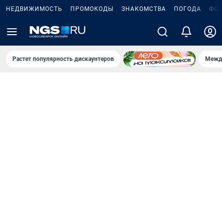
НЕДВИЖИМОСТЬ
ПРОМОКОДЫ
ЗНАКОМСТВА
ПОГОДА
ФО
Растет популярность дискаунтеров
Межд