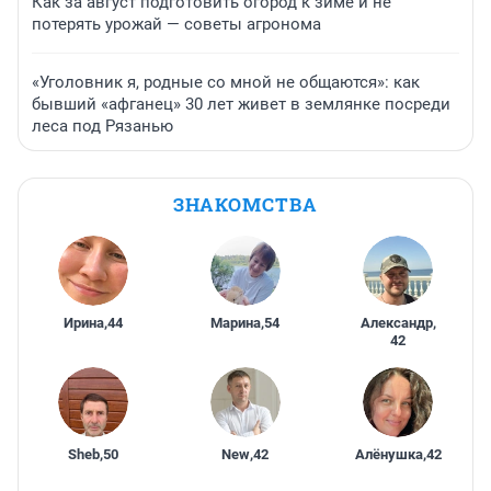
Как за август подготовить огород к зиме и не
потерять урожай — советы агронома
«Уголовник я, родные со мной не общаются»: как
бывший «афганец» 30 лет живет в землянке посреди
леса под Рязанью
ЗНАКОМСТВА
Ирина
,
44
Марина
,
54
Александр
,
42
Sheb
,
50
New
,
42
Алёнушка
,
42