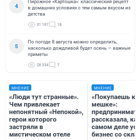
Пирожное «Картошка»: классический рецепт
4
в домашних условиях с тем самым вкусом из
детства
31 197
18
По погоде 8 августа можно определить,
5
насколько дождливой будет осень — важные
приметы
28 334
7
МНЕНИЕ
МНЕНИЕ
«Люди тут странные».
«Покупаешь ко
Чем привлекает
мешке»:
непонятный «Непокой»,
предпринимат
герои которого
рассказала, как
застряли в
самом деле ус
мистическом отеле
бизнес со скл