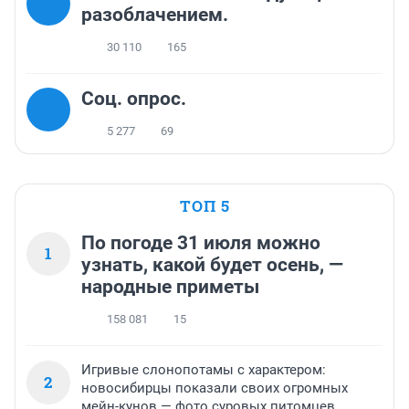
разоблачением.
30 110
165
Соц. опрос.
5 277
69
ТОП 5
По погоде 31 июля можно
1
узнать, какой будет осень, —
народные приметы
158 081
15
Игривые слонопотамы с характером:
2
новосибирцы показали своих огромных
мейн-кунов — фото суровых питомцев