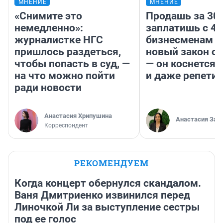
МНЕНИЕ
МНЕНИЕ
«Снимите это
Продашь за 300
немедленно»:
заплатишь с 40
журналистке НГС
бизнесменам г
пришлось раздеться,
новый закон о 
чтобы попасть в суд, —
— он коснется 
на что можно пойти
и даже репети
ради новости
Анастасия Хрипушина
Анастасия Зав
Корреспондент
РЕКОМЕНДУЕМ
Когда концерт обернулся скандалом.
Ваня Дмитриенко извинился перед
Линочкой Ли за выступление сестры
под ее голос