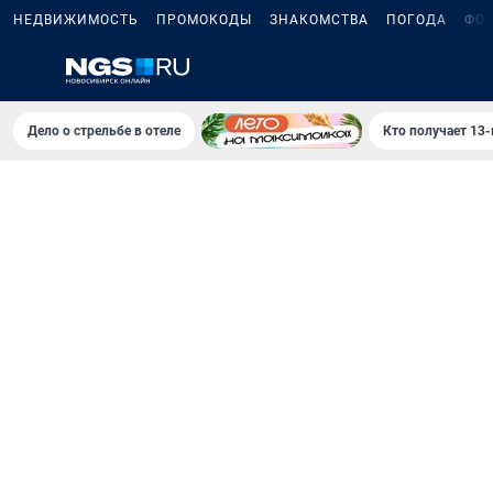
НЕДВИЖИМОСТЬ
ПРОМОКОДЫ
ЗНАКОМСТВА
ПОГОДА
ФО
Дело о стрельбе в отеле
Кто получает 13-