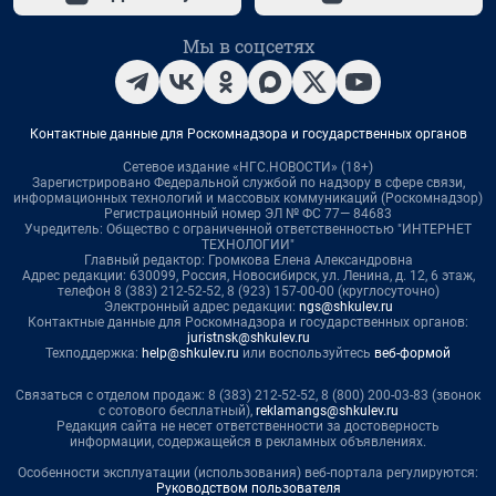
Мы в соцсетях
Контактные данные для Роскомнадзора и государственных органов
Сетевое издание «НГС.НОВОСТИ» (18+)
Зарегистрировано Федеральной службой по надзору в сфере связи,
информационных технологий и массовых коммуникаций (Роскомнадзор)
Регистрационный номер ЭЛ № ФС 77— 84683
Учредитель: Общество с ограниченной ответственностью "ИНТЕРНЕТ
ТЕХНОЛОГИИ"
Главный редактор: Громкова Елена Александровна
Адрес редакции: 630099, Россия, Новосибирск, ул. Ленина, д. 12, 6 этаж,
телефон 8 (383) 212-52-52, 8 (923) 157-00-00 (круглосуточно)
Электронный адрес редакции:
ngs@shkulev.ru
Контактные данные для Роскомнадзора и государственных органов:
juristnsk@shkulev.ru
Техподдержка:
help@shkulev.ru
или воспользуйтесь
веб-формой
Связаться с отделом продаж: 8 (383) 212-52-52, 8 (800) 200-03-83 (звонок
с сотового бесплатный),
reklamangs@shkulev.ru
Редакция сайта не несет ответственности за достоверность
информации, содержащейся в рекламных объявлениях.
Особенности эксплуатации (использования) веб-портала регулируются:
Руководством пользователя