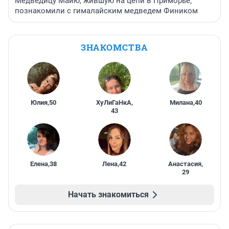
Медведицу Майю, жившую на цепи в Приморье,
познакомили с гималайским медведем Фиником
ЗНАКОМСТВА
Юлия
,
50
ХуЛиГаНкА
,
Милана
,
40
43
Елена
,
38
Лена
,
42
Анастасия
,
29
Начать знакомиться