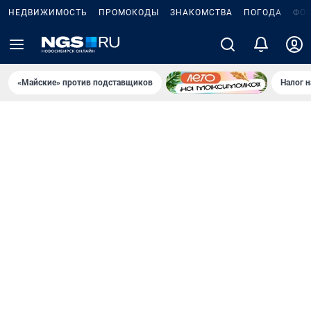
НЕДВИЖИМОСТЬ
ПРОМОКОДЫ
ЗНАКОМСТВА
ПОГОДА
ФО
«Майские» против подставщиков
Налог 