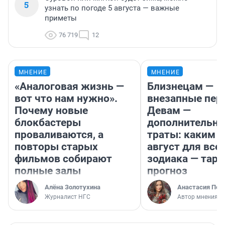
5
узнать по погоде 5 августа — важные
приметы
76 719
12
МНЕНИЕ
МНЕНИЕ
«Аналоговая жизнь —
Близнецам —
вот что нам нужно».
внезапные пер
Почему новые
Девам —
блокбастеры
дополнительн
проваливаются, а
траты: каким б
повторы старых
август для все
фильмов собирают
зодиака — таро
полные залы
прогноз
Алёна Золотухина
Анастасия Пер
Журналист НГС
Автор мнения