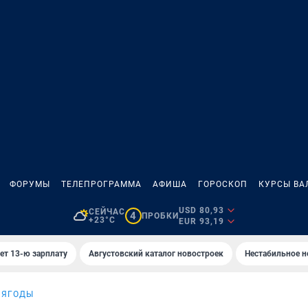
ФОРУМЫ
ТЕЛЕПРОГРАММА
АФИША
ГОРОСКОП
КУРСЫ ВА
USD 80,93
СЕЙЧАС
4
ПРОБКИ
+23°C
EUR 93,19
ет 13-ю зарплату
Августовский каталог новостроек
Нестабильное н
 ЯГОДЫ