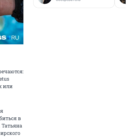
речаются:
etus
х или
ая
биться в
а Татьяна
бирского