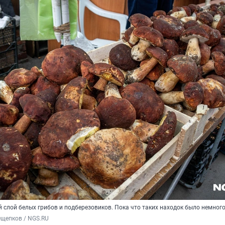
 слой белых грибов и подберезовиков. Пока что таких находок было немног
Ощепков / NGS.RU