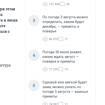
137 454
34
ри этом
ра
По погоде 3 августа можно
3
а в лесах
определить, каким будет
ьте
декабрь, — приметы и
ься с
поверья
86 573
11
Погода 30 июля укажет,
4
каким ждать август —
поверья и приметы
ратура
77 229
13
Суровой или мягкой будет
5
зима, можно узнать по
погоде 5 августа — важные
приметы
74 597
11