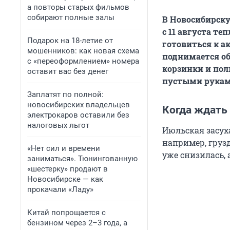
а повторы старых фильмов
собирают полные залы
В Новосибирску
с 11 августа те
Подарок на 18-летие от
готовиться к а
мошенников: как новая схема
поднимается об
с «переоформлением» номера
корзинки и пол
оставит вас без денег
пустыми рукам
Заплатят по полной:
новосибирских владельцев
Когда ждать
электрокаров оставили без
налоговых льгот
Июльская засуха
например, груз
«Нет сил и времени
уже снизилась,
заниматься». Тюнингованную
«шестерку» продают в
Новосибирске — как
прокачали «Ладу»
Китай попрощается с
бензином через 2–3 года, а