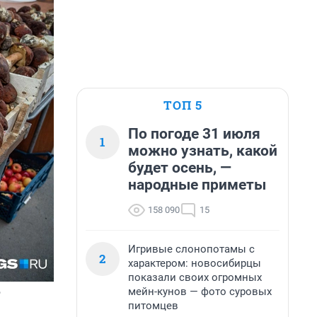
ТОП 5
По погоде 31 июля
1
можно узнать, какой
будет осень, —
народные приметы
158 090
15
Игривые слонопотамы с
2
характером: новосибирцы
показали своих огромных
мейн-кунов — фото суровых
о
питомцев