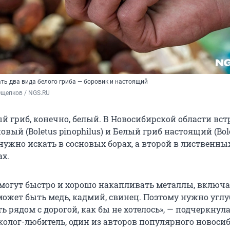
ть два вида белого гриба — боровик и настоящий
Ощепков / NGS.RU
 гриб, конечно, белый. В Новосибирской области вст
овый (Boletus pinophilus) и Белый гриб настоящий (Bol
 нужно искать в сосновых борах, а второй в лиственны
х.
могут быстро и хорошо накапливать металлы, включ
может быть медь, кадмий, свинец. Поэтому нужно углу
ать рядом с дорогой, как бы не хотелось», — подчеркнул
колог-любитель, один из авторов популярного новоси