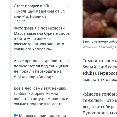
Старт продаж в ЖК
«Околица»! Квартиры от 3,9
млн ₽ р. Родники
Фотография с поверхности
Марса вызвала бурные споры
в Сети — на снимке
В регионе можно собра
рассмотрели «загадочного
Источник: 
Александр 
ходящего человека»
Самый желаемый
Apple приняла журналиста за
пользователя под санкциями:
белый гриб сосн
не пора ли переходить на
edulis). Первый
Android или «Аврору»
смешанных леса
Все в лес: семь вкуснейших
грибов, которые можно
«Многие грибы 
собрать в августе — список и
тяжелые — это 
самые плодовитые места
лес, и не собир
Бульонкова, ми
Mercedes производителя