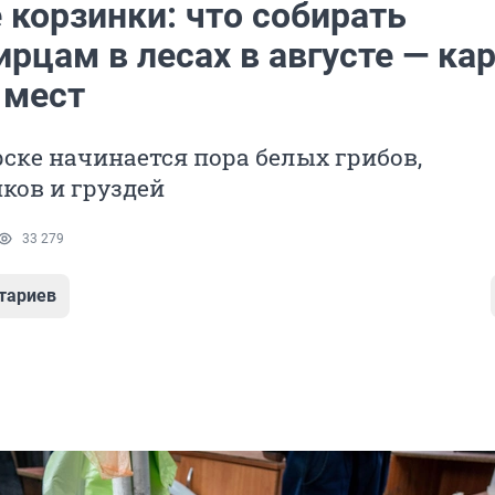
 корзинки: что собирать
рцам в лесах в августе — ка
 мест
ске начинается пора белых грибов,
ков и груздей
33 279
тариев