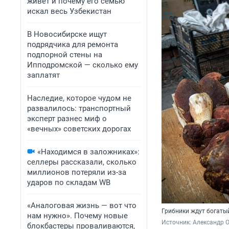
живет и почему его семью
искал весь Узбекистан
В Новосибирске ищут
подрядчика для ремонта
подпорной стены на
Ипподромской — сколько ему
заплатят
Наследие, которое чудом не
развалилось: транспортный
эксперт разнес миф о
«вечных» советских дорогах
«Находимся в заложниках»:
селлеры рассказали, сколько
миллионов потеряли из-за
ударов по складам WB
«Аналоговая жизнь — вот что
Грибники ждут богатый
нам нужно». Почему новые
Источник: 
Александр 
блокбастеры проваливаются,