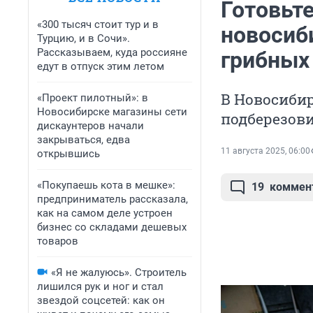
Готовьте
«300 тысяч стоит тур и в
новосиби
Турцию, и в Сочи».
Рассказываем, куда россияне
грибных
едут в отпуск этим летом
В Новосибир
«Проект пилотный»: в
Новосибирске магазины сети
подберезови
дискаунтеров начали
закрываться, едва
11 августа 2025, 06:00
открывшись
«Покупаешь кота в мешке»:
19
коммен
предприниматель рассказала,
как на самом деле устроен
бизнес со складами дешевых
товаров
«Я не жалуюсь». Строитель
лишился рук и ног и стал
звездой соцсетей: как он