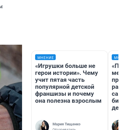
им
МНЕНИЕ
МНЕНИ
«Игрушки больше не
«Поку
герои истории». Чему
мешке
учит пятая часть
предп
популярной детской
расска
франшизы и почему
самом
она полезна взрослым
бизне
дешев
Мария Тищенко
Обозреватель