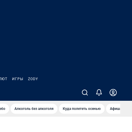
ЛЮТ
ИГРЫ
ZODY
ебо
Алкоголь без алкоголя
Куда полететь осенью
Афиша на ав