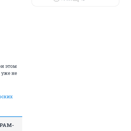
ри этом
 уже не
рских
ГРАМ-