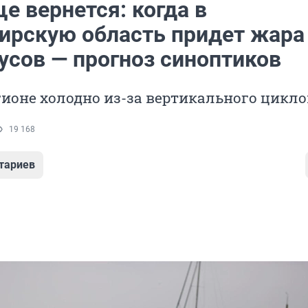
е вернется: когда в
ирскую область придет жара
усов — прогноз синоптиков
гионе холодно из-за вертикального цикл
19 168
тариев