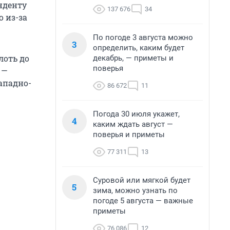
онденту
137 676
34
о из-за
По погоде 3 августа можно
3
определить, каким будет
лоть до
декабрь, — приметы и
поверья
 —
ападно-
86 672
11
Погода 30 июля укажет,
4
каким ждать август —
поверья и приметы
77 311
13
Суровой или мягкой будет
5
зима, можно узнать по
погоде 5 августа — важные
приметы
76 086
12