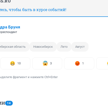
S.RU
сь, чтобы быть в курсе событий!
дра Бруня
рреспондент
ибирская область
Новосибирск
Лето
Август
10
3
1
ыделите фрагмент и нажмите Ctrl+Enter
ИИ
14