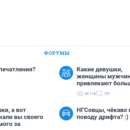
ФОРУМЫ
впечатления?
Какие девушки,
женщины мужчи
привлекают боль
40 118
157
ки, а вот
НГСовцы, чёкаво 
кали вы своего
поводу дрифта? :)
ого за