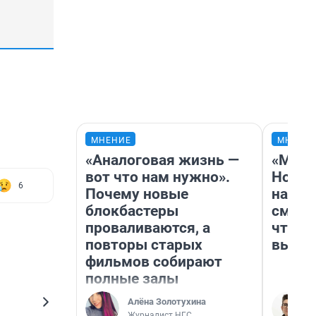
МНЕНИЕ
МНЕНИ
«Аналоговая жизнь —
«Мы в
вот что нам нужно».
Нолан
6
Почему новые
настр
блокбастеры
смотр
проваливаются, а
чтобы
повторы старых
выгля
фильмов собирают
полные залы
Алёна Золотухина
Журналист НГС