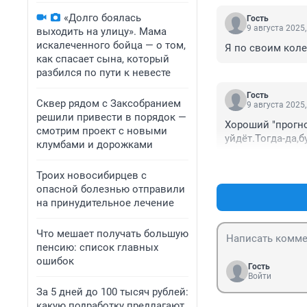
«Долго боялась
Гость
9 августа 2025,
выходить на улицу». Мама
искалеченного бойца — о том,
Я по своим коле
как спасает сына, который
разбился по пути к невесте
Гость
Сквер рядом с Заксобранием
9 августа 2025,
решили привести в порядок —
Хороший "прогно
смотрим проект с новыми
уйдёт.Тогда-да,бу
клумбами и дорожками
Троих новосибирцев с
опасной болезнью отправили
на принудительное лечение
Что мешает получать большую
пенсию: список главных
ошибок
Гость
Войти
За 5 дней до 100 тысяч рублей:
какую подработку предлагают