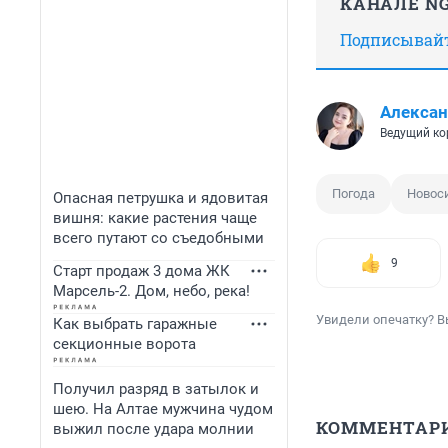
КАНАЛЕ NG
Подписывайте
Алексан
Ведущий ко
Погода
Новос
Опасная петрушка и ядовитая
вишня: какие растения чаще
всего путают со съедобными
9
Старт продаж 3 дома ЖК
Марсель-2. Дом, небо, река!
Увидели опечатку? В
Как выбрать гаражные
секционные ворота
Получил разряд в затылок и
шею. На Алтае мужчина чудом
КОММЕНТАР
выжил после удара молнии