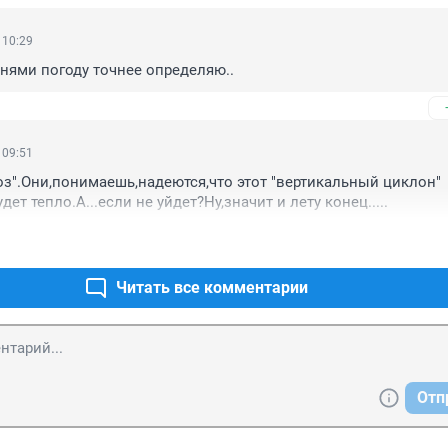
 10:29
нями погоду точнее определяю..
 09:51
з".Они,понимаешь,надеются,что этот "вертикальный циклон" 
дет тепло.А...если не уйдет?Ну,значит и лету конец.....
Читать все комментарии
Отп