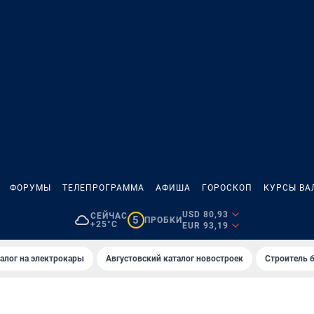
ФОРУМЫ
ТЕЛЕПРОГРАММА
АФИША
ГОРОСКОП
КУРСЫ ВА
USD 80,93
СЕЙЧАС
5
ПРОБКИ
+25°C
EUR 93,19
алог на электрокары
Августовский каталог новостроек
Строитель б