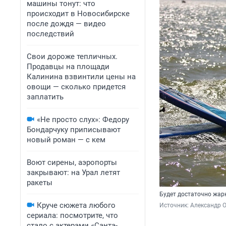
машины тонут: что
происходит в Новосибирске
после дождя — видео
последствий
Свои дороже тепличных.
Продавцы на площади
Калинина взвинтили цены на
овощи — сколько придется
заплатить
«Не просто слух»: Федору
Бондарчуку приписывают
новый роман — с кем
Воют сирены, аэропорты
закрывают: на Урал летят
ракеты
Будет достаточно жар
Круче сюжета любого
Источник: 
Александр 
сериала: посмотрите, что
стало с актерами «Санта-