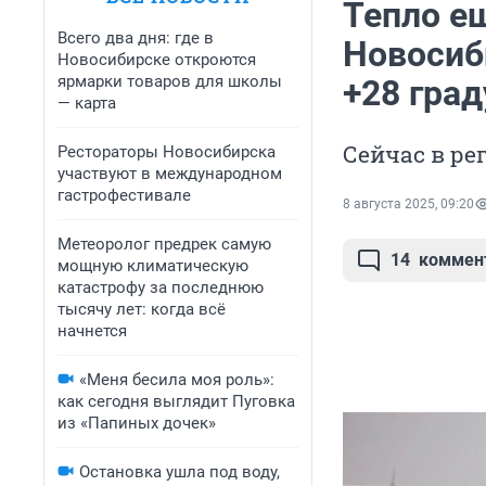
Тепло ещ
Всего два дня: где в
Новосиб
Новосибирске откроются
ярмарки товаров для школы
+28 град
— карта
Сейчас в ре
Рестораторы Новосибирска
участвуют в международном
гастрофестивале
8 августа 2025, 09:20
Метеоролог предрек самую
14
коммен
мощную климатическую
катастрофу за последнюю
тысячу лет: когда всё
начнется
«Меня бесила моя роль»:
как сегодня выглядит Пуговка
из «Папиных дочек»
Остановка ушла под воду,