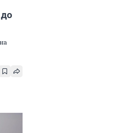
 до
она