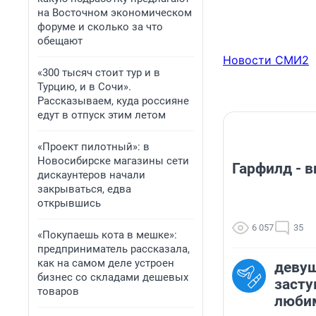
на Восточном экономическом
форуме и сколько за что
обещают
Новости СМИ2
«300 тысяч стоит тур и в
Турцию, и в Сочи».
Рассказываем, куда россияне
едут в отпуск этим летом
«Проект пилотный»: в
Новосибирске магазины сети
Гарфилд - 
дискаунтеров начали
закрываться, едва
открывшись
6 057
35
«Покупаешь кота в мешке»:
предприниматель рассказала,
как на самом деле устроен
девуш
бизнес со складами дешевых
засту
товаров
любим