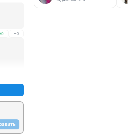
+0
–0
+0
–0
равить