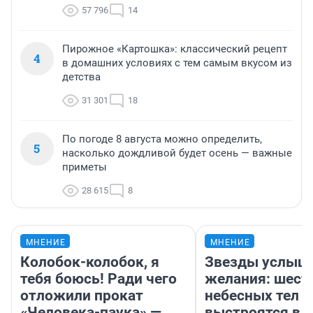
57 796
14
Пирожное «Картошка»: классический рецепт
4
в домашних условиях с тем самым вкусом из
детства
31 301
18
По погоде 8 августа можно определить,
5
насколько дождливой будет осень — важные
приметы
28 615
8
МНЕНИЕ
МНЕНИЕ
Колобок-колобок, я
Звезды услыш
тебя боюсь! Ради чего
желания: шест
отложили прокат
небесных тел
«Человека-паука» —
выстроятся в 