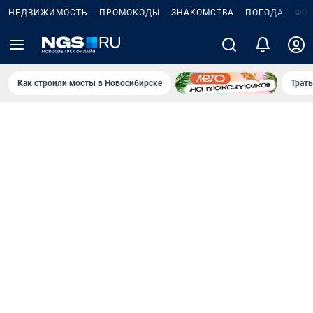
НЕДВИЖИМОСТЬ
ПРОМОКОДЫ
ЗНАКОМСТВА
ПОГОДА
ФО
Как строили мосты в Новосибирске
Траты