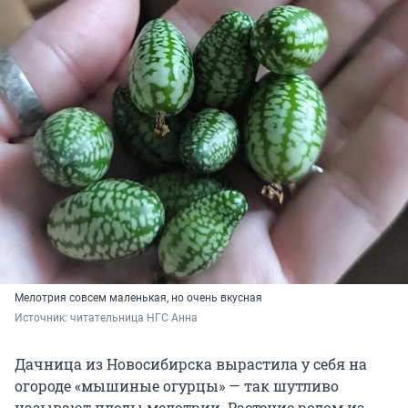
Мелотрия совсем маленькая, но очень вкусная
Источник: 
читательница НГС Анна
Дачница из Новосибирска вырастила у себя на
огороде «мышиные огурцы» — так шутливо
называют плоды мелотрии. Растение родом из