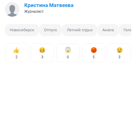
Кристина Матвеева
Журналист
Новосибирск
Отпуск
Летний отдых
Анапа
Гелен
2
3
0
5
3