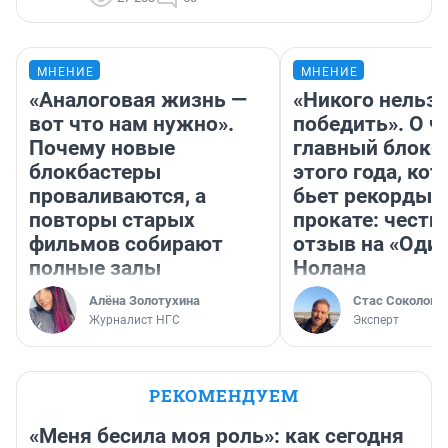
МНЕНИЕ
МНЕНИЕ
«Аналоговая жизнь —
«Никого нельз
вот что нам нужно».
победить». О ч
Почему новые
главный блокб
блокбастеры
этого года, ко
проваливаются, а
бьет рекорды 
повторы старых
прокате: честн
фильмов собирают
отзыв на «Оди
полные залы
Нолана
Алёна Золотухина
Стас Соколов
Журналист НГС
Эксперт
РЕКОМЕНДУЕМ
«Меня бесила моя роль»: как сегодня