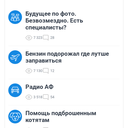
Будущее по фото.
Безвозмездно. Есть
специалисты?
7 323
28
Бензин подорожал где лутше
заправиться
7 130
12
Радио АФ
3 518
54
Помощь подброшенным
котятам