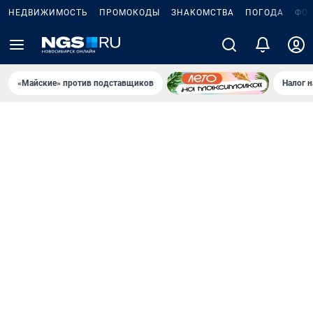
НЕДВИЖИМОСТЬ
ПРОМОКОДЫ
ЗНАКОМСТВА
ПОГОДА
ФО
«Майские» против подставщиков
Налог 