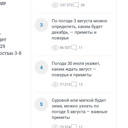
оде
137 373
34
По погоде 3 августа можно
3
определить, каким будет
,
декабрь, — приметы и
поверья
дет
…29
86 537
11
остью 3-8
Погода 30 июля укажет,
4
каким ждать август —
поверья и приметы
77 210
13
Суровой или мягкой будет
5
зима, можно узнать по
погоде 5 августа — важные
приметы
73 524
11