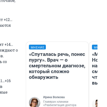
сточное,
т +12…
даются
ит +14…
МНЕНИЕ
МНЕНИ
реждают о
«Спуталась речь, понес
«Мы в
в.
пургу». Врач — о
Нолан
ь со
смертельном диагнозе,
настр
который сложно
смотр
обнаружить
чтобы
11…+16
выгля
 в
нные
Ирина Волкова
Главврач клиники
«Реабилитация доктора