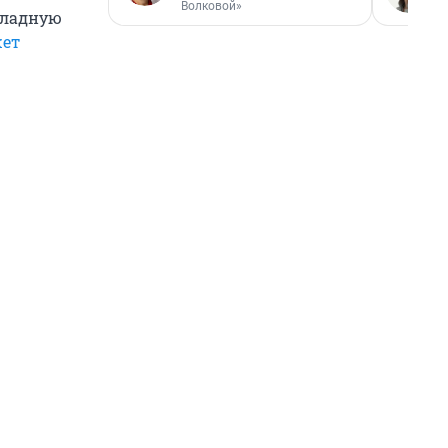
Волковой»
хладную
ет