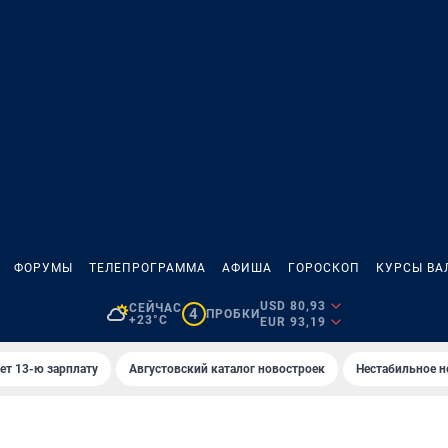
ФОРУМЫ
ТЕЛЕПРОГРАММА
АФИША
ГОРОСКОП
КУРСЫ ВА
USD 80,93
СЕЙЧАС
4
ПРОБКИ
+23°C
EUR 93,19
ет 13-ю зарплату
Августовский каталог новостроек
Нестабильное н