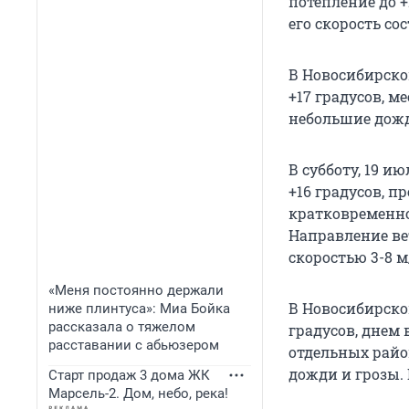
потепление до +
его скорость со
В Новосибирско
+17 градусов, м
небольшие дожд
В субботу, 19 и
+16 градусов, 
кратковременном
Направление вет
скоростью 3-8 м/
«Меня постоянно держали
В Новосибирско
ниже плинтуса»: Миа Бойка
рассказала о тяжелом
градусов, днем 
расставании с абьюзером
отдельных райо
дожди и грозы.
Старт продаж 3 дома ЖК
Марсель-2. Дом, небо, река!