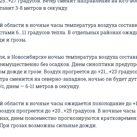
25…+27 градусов. Ветер сменит направление на юго-во
ставит 3-8 метров в секунду.
й области в ночные часы температура воздуха состави
естами 6…11 градусов тепла. В отдельных районах ожи
и и грозы.
юля, в Новосибирске ночью температура воздуха состав
преимущественно без осадков. Днем синоптики предуп
 дожде и грозе. Воздух прогреется до +21…+23 градусо
ра сменится на северно-западное, ночью он будет дут
с, днем — 6-11 метров в секунду.
й области в ночные часы ожидается похолодание до +
воздух прогреется до +20…+25 градусов. В ночные часы
нах, днем повсеместно прогнозируются кратковреме
 При грозах возможны сильные дожди.