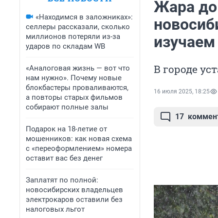
Жара до 
«Находимся в заложниках»:
новосиб
селлеры рассказали, сколько
миллионов потеряли из-за
изучаем
ударов по складам WB
В городе ус
«Аналоговая жизнь — вот что
нам нужно». Почему новые
блокбастеры проваливаются,
16 июля 2025, 18:25
а повторы старых фильмов
собирают полные залы
17
коммен
Подарок на 18-летие от
мошенников: как новая схема
с «переоформлением» номера
оставит вас без денег
Заплатят по полной:
новосибирских владельцев
электрокаров оставили без
налоговых льгот