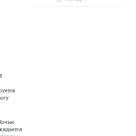
8
руется
 югу
 Ночью
ожидается