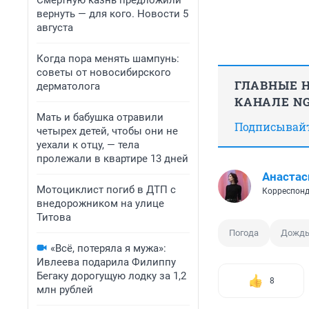
Смертную казнь предложили
вернуть — для кого. Новости 5
августа
Когда пора менять шампунь:
советы от новосибирского
ГЛАВНЫЕ Н
дерматолога
КАНАЛЕ NG
Мать и бабушка отравили
Подписывайте
четырех детей, чтобы они не
уехали к отцу, — тела
пролежали в квартире 13 дней
Анастас
Мотоциклист погиб в ДТП с
Корреспонд
внедорожником на улице
Титова
Погода
Дожд
«Всё, потеряла я мужа»:
Ивлеева подарила Филиппу
Бегаку дорогущую лодку за 1,2
8
млн рублей