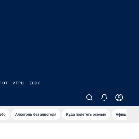
ЛЮТ
ИГРЫ
ZODY
ебо
Алкоголь без алкоголя
Куда полететь осенью
Афиша на ав