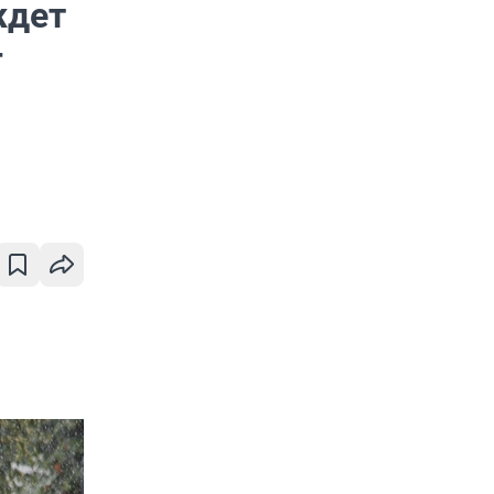
ждет
—