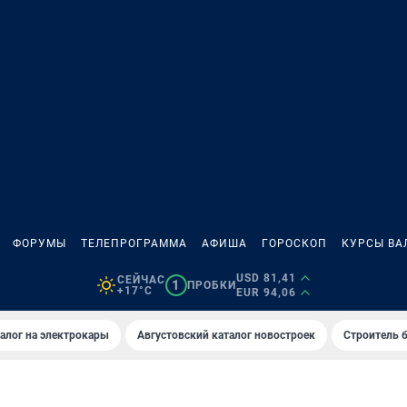
ФОРУМЫ
ТЕЛЕПРОГРАММА
АФИША
ГОРОСКОП
КУРСЫ ВА
USD 81,41
СЕЙЧАС
1
ПРОБКИ
+17°C
EUR 94,06
алог на электрокары
Августовский каталог новостроек
Строитель б