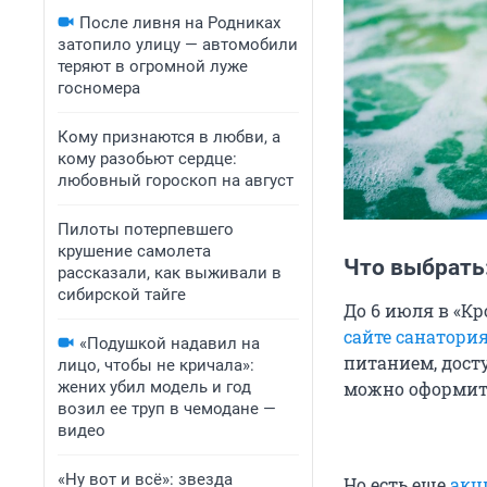
После ливня на Родниках
затопило улицу — автомобили
теряют в огромной луже
госномера
Кому признаются в любви, а
кому разобьют сердце:
любовный гороскоп на август
Пилоты потерпевшего
крушение самолета
Что выбрать
рассказали, как выживали в
сибирской тайге
До 6 июля в «К
сайте санатория
«Подушкой надавил на
питанием, дост
лицо, чтобы не кричала»:
жених убил модель и год
можно оформить
возил ее труп в чемодане —
видео
«Ну вот и всё»: звезда
Но есть еще
акц