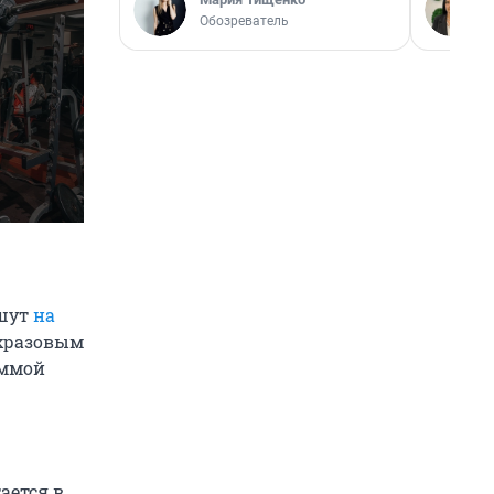
Обозреватель
ишут
на
ехразовым
аммой
ается в