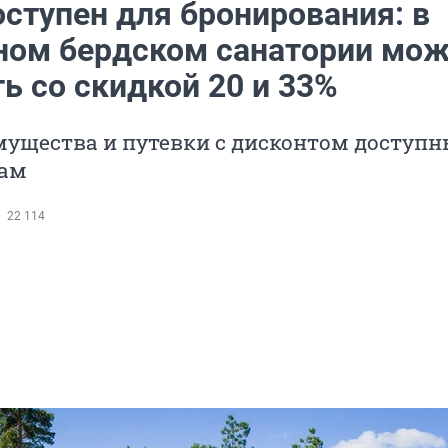
оступен для бронирования: в
ном бердском санатории мо
ь со скидкой 20 и 33%
мущества и путевки с дисконтом доступн
цам
22 114