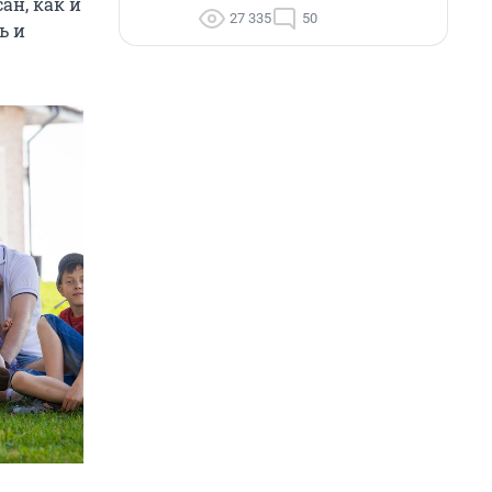
ан, как и
27 335
50
ь и