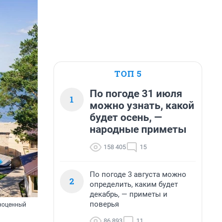
ТОП 5
По погоде 31 июля
1
можно узнать, какой
будет осень, —
народные приметы
158 405
15
По погоде 3 августа можно
2
определить, каким будет
декабрь, — приметы и
поверья
лноценный
86 893
11