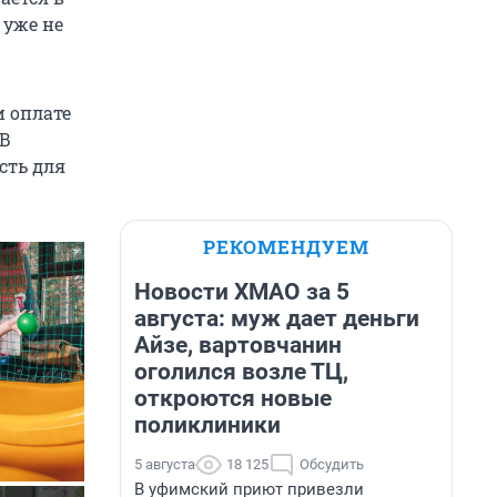
 уже не
и оплате
 В
сть для
РЕКОМЕНДУЕМ
Новости ХМАО за 5
августа: муж дает деньги
Айзе, вартовчанин
оголился возле ТЦ,
откроются новые
поликлиники
5 августа
18 125
Обсудить
В уфимский приют привезли