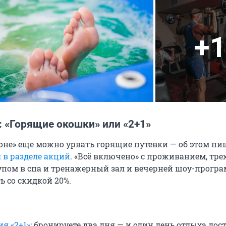
+1
: «Горящие окошки» или «2+1»
роне» еще можно урвать горящие путевки — об этом п
 в разделе акций
. «Всё включено» с проживанием, тр
упом в спа и тренажерный зал и вечерней шоу-прогр
 со скидкой 20%.
ия «2+1»
: бронируете два дня — и один день отдыха дост