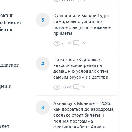
ска и
Суровой или мягкой будет
3
зима, можно узнать по
о 6 июля
погоде 5 августа — важные
бенно
приметы
77 381
12
Пирожное «Картошка»:
4
длагает
классический рецепт в
домашних условиях с тем
самым вкусом из детства
дии и
30 287
13
Авиашоу в Мочище — 2026:
5
как добраться до аэродрома,
сколько стоят билеты и
полная программа
будет
фестиваля «Вива Авиа!»