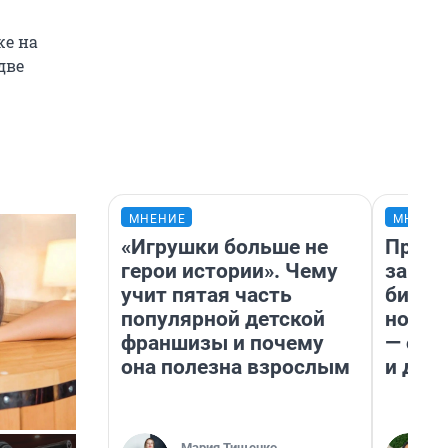
же на
две
МНЕНИЕ
МНЕНИ
«Игрушки больше не
Прода
герои истории». Чему
запла
учит пятая часть
бизне
популярной детской
новый
франшизы и почему
— он 
она полезна взрослым
и даж
Мария Тищенко