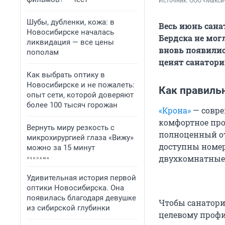
Источник: 
ООО «Макси
Шубы, дубленки, кожа: в
Весь июнь сана
Новосибирске началась
Бердска не мог
ликвидация — все цены
вновь появилис
пополам
ценят санатори
Как выбрать оптику в
Новосибирске и не пожалеть:
Как правильн
опыт сети, которой доверяют
более 100 тысяч горожан
«Крона»
— совре
комфортное про
Вернуть миру резкость с
полноценный от
микрохирургией глаза «Вижу»
доступны номер
можно за 15 минут
двухкомнатные 
Удивительная история первой
оптики Новосибирска. Она
появилась благодаря девушке
Чтобы санаторий
из сибирской глубинки
целевому профи