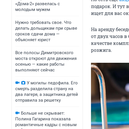
«Дома-2» развелась с
подарок. И тут 
молодым мужем
ищет для вас о
Нужно требовать свое. Что
делать дольщикам при срыве
На аренду бесе
сроков сдачи дома —
от двух часов в
объясняет юрист
качестве компл
розжига.
Все полосы Димитровского
моста откроют для движения
осенью — какие работы
выполняют сейчас
У могилы педофила. Его
смерть разделила страну на
два лагеря, а защитника детей
отправила за решетку
Больше не скрывает:
Полина Гагарина показала
романтичные кадры с новым