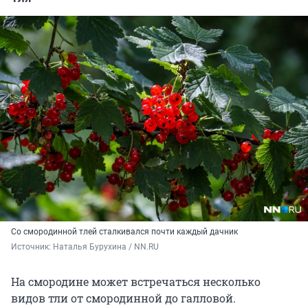
Со смородинной тлей сталкивался почти каждый дачник
Источник: 
Наталья Бурухина / NN.RU
На смородине может встречаться несколько
видов тли от смородинной до галловой.