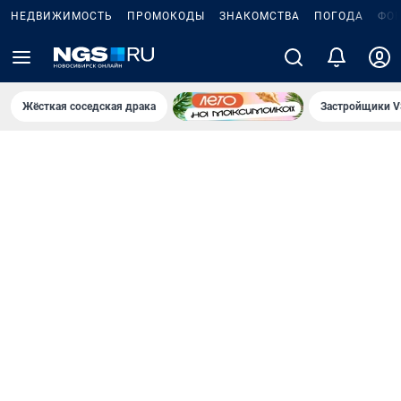
НЕДВИЖИМОСТЬ
ПРОМОКОДЫ
ЗНАКОМСТВА
ПОГОДА
ФО
Жёсткая соседская драка
Застройщики V