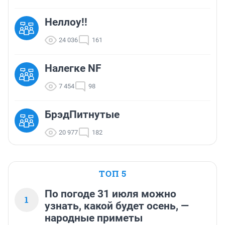
Неллоу!!
24 036
161
Налегке NF
7 454
98
БрэдПитнутые
20 977
182
ТОП 5
По погоде 31 июля можно
1
узнать, какой будет осень, —
народные приметы