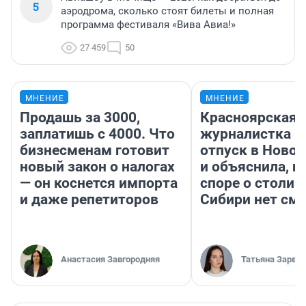
5
аэродрома, сколько стоят билеты и полная
программа фестиваля «Вива Авиа!»
27 459
50
МНЕНИЕ
МНЕНИЕ
Продашь за 3000,
Красноярская
заплатишь с 4000. Что
журналистка п
бизнесменам готовит
отпуск в Ново
новый закон о налогах
и объяснила, п
— он коснется импорта
споре о столиц
и даже репетиторов
Сибири нет см
Анастасия Завгородняя
Татьяна Зарва