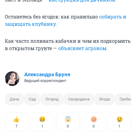
Останетесь без ягодок: как правильно
собирать и
защищать клубнику
.
Как часто поливать кабачки и чем их подкормить
в открытом грунте —
объясняет агроном
.
Александра Бруня
Ведущий корреспондент
Дача
Сад
Огород
Смородина
Ягода
Грибков
7
1
0
0
1