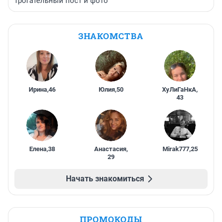
трогательный пост и фото
ЗНАКОМСТВА
Ирина
,
46
Юлия
,
50
ХуЛиГаНкА
,
43
Елена
,
38
Анастасия
,
Mirak777
,
25
29
Начать знакомиться
ПРОМОКОДЫ