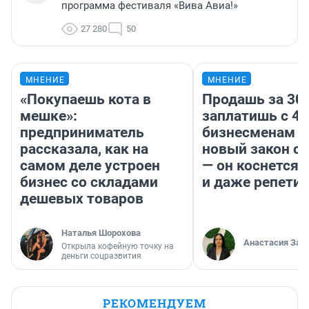
программа фестиваля «Вива Авиа!»
27 280
50
МНЕНИЕ
МНЕНИЕ
«Покупаешь кота в
Продашь за 300
мешке»:
заплатишь с 40
предприниматель
бизнесменам г
рассказала, как на
новый закон о 
самом деле устроен
— он коснется 
бизнес со складами
и даже репети
дешевых товаров
Наталья Шорохова
Анастасия Зав
Открыла кофейную точку на
деньги соцразвития
РЕКОМЕНДУЕМ