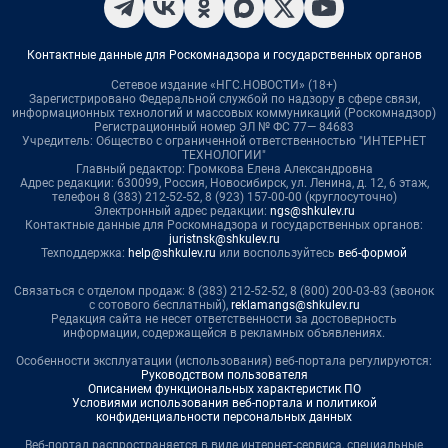
Контактные данные для Роскомнадзора и государственных органов
Сетевое издание «НГС.НОВОСТИ» (18+)
Зарегистрировано Федеральной службой по надзору в сфере связи,
информационных технологий и массовых коммуникаций (Роскомнадзор)
Регистрационный номер ЭЛ № ФС 77— 84683
Учредитель: Общество с ограниченной ответственностью "ИНТЕРНЕТ
ТЕХНОЛОГИИ"
Главный редактор: Громкова Елена Александровна
Адрес редакции: 630099, Россия, Новосибирск, ул. Ленина, д. 12, 6 этаж,
телефон 8 (383) 212-52-52, 8 (923) 157-00-00 (круглосуточно)
Электронный адрес редакции:
ngs@shkulev.ru
Контактные данные для Роскомнадзора и государственных органов:
juristnsk@shkulev.ru
Техподдержка:
help@shkulev.ru
или воспользуйтесь
веб-формой
Связаться с отделом продаж: 8 (383) 212-52-52, 8 (800) 200-03-83 (звонок
с сотового бесплатный),
reklamangs@shkulev.ru
Редакция сайта не несет ответственности за достоверность
информации, содержащейся в рекламных объявлениях.
Особенности эксплуатации (использования) веб-портала регулируются:
Руководством пользователя
Описанием функциональных характеристик ПО
Условиями использования веб-портала и политикой
конфиденциальности персональных данных
Веб-портал распространяется в виде интернет-сервиса, специальные