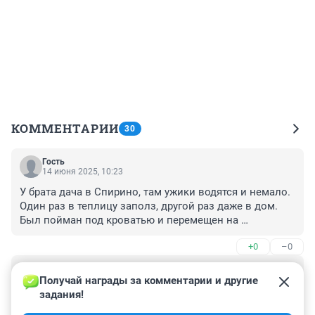
КОММЕНТАРИИ
30
Гость
14 июня 2025, 10:23
У брата дача в Спирино, там ужики водятся и немало. 
Один раз в теплицу заполз, другой раз даже в дом. 
Был пойман под кроватью и перемещен на 
ближайшее болотце.
+0
–0
Гость
14 июня 2025, 09:40
Получай награды за комментарии и другие 
задания!
Нина Раневская, созданная ИИ, наконец-то 
рассказала, где обитают её коллеги и как от них 