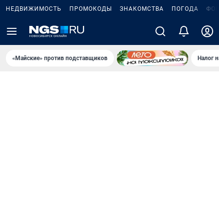
НЕДВИЖИМОСТЬ
ПРОМОКОДЫ
ЗНАКОМСТВА
ПОГОДА
ФО
«Майские» против подставщиков
Налог 