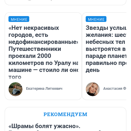
МНЕНИЕ
МНЕНИЕ
«Нет некрасивых
Звезды услыш
городов, есть
желания: шест
недофинансированные».
небесных тел
Путешественники
выстроятся в 
проехали 2000
параде планет 
километров по Уралу на
правильно про
машине — стоило ли оно
день
того
Екатерина Литкевич
Анастасия Фил
РЕКОМЕНДУЕМ
«Шрамы болят ужасно».