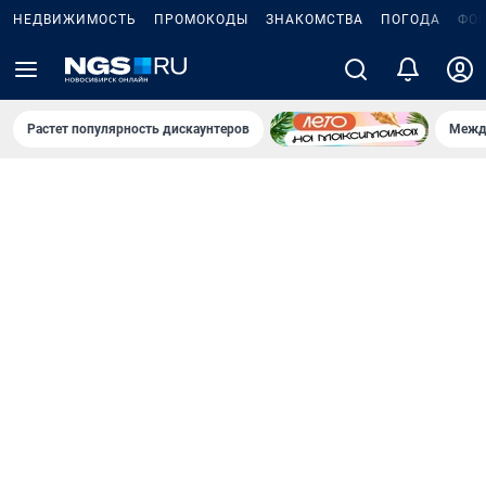
НЕДВИЖИМОСТЬ
ПРОМОКОДЫ
ЗНАКОМСТВА
ПОГОДА
ФО
Растет популярность дискаунтеров
Межд