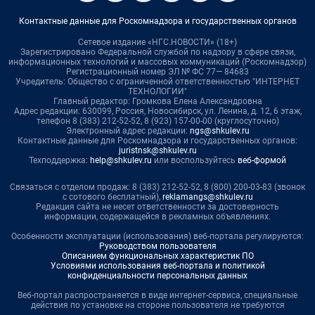
Контактные данные для Роскомнадзора и государственных органов
Сетевое издание «НГС.НОВОСТИ» (18+)
Зарегистрировано Федеральной службой по надзору в сфере связи,
информационных технологий и массовых коммуникаций (Роскомнадзор)
Регистрационный номер ЭЛ № ФС 77— 84683
Учредитель: Общество с ограниченной ответственностью "ИНТЕРНЕТ
ТЕХНОЛОГИИ"
Главный редактор: Громкова Елена Александровна
Адрес редакции: 630099, Россия, Новосибирск, ул. Ленина, д. 12, 6 этаж,
телефон 8 (383) 212-52-52, 8 (923) 157-00-00 (круглосуточно)
Электронный адрес редакции:
ngs@shkulev.ru
Контактные данные для Роскомнадзора и государственных органов:
juristnsk@shkulev.ru
Техподдержка:
help@shkulev.ru
или воспользуйтесь
веб-формой
Связаться с отделом продаж: 8 (383) 212-52-52, 8 (800) 200-03-83 (звонок
с сотового бесплатный),
reklamangs@shkulev.ru
Редакция сайта не несет ответственности за достоверность
информации, содержащейся в рекламных объявлениях.
Особенности эксплуатации (использования) веб-портала регулируются:
Руководством пользователя
Описанием функциональных характеристик ПО
Условиями использования веб-портала и политикой
конфиденциальности персональных данных
Веб-портал распространяется в виде интернет-сервиса, специальные
действия по установке на стороне пользователя не требуются