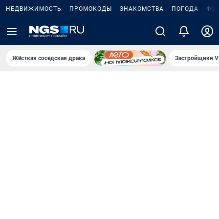
НЕДВИЖИМОСТЬ
ПРОМОКОДЫ
ЗНАКОМСТВА
ПОГОДА
ФО
Жёсткая соседская драка
Застройщики V