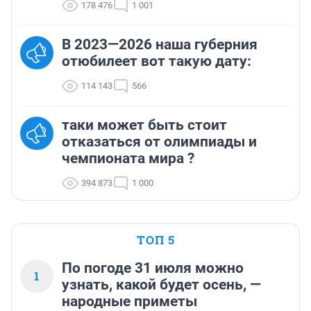
178 476
1 001
В 2023—2026 наша губерния
отюбилеет вот такую дату:
114 143
566
таки может быть стоит
отказаться от олимпиады и
чемпионата мира ?
394 873
1 000
ТОП 5
По погоде 31 июля можно
1
узнать, какой будет осень, —
народные приметы