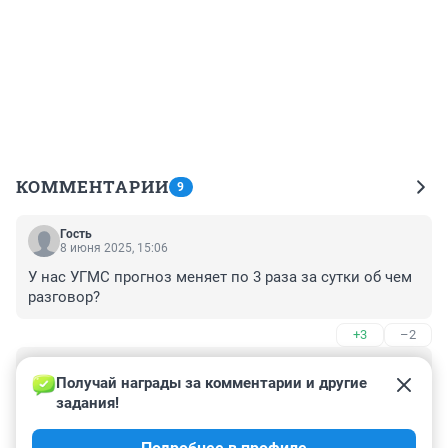
КОММЕНТАРИИ
9
Гость
8 июня 2025, 15:06
У нас УГМС прогноз меняет по 3 раза за сутки об чем 
разговор?
+3
–2
Гость
8 июня 2025, 14:18
Получай награды за комментарии и другие 
задания!
Зачем об этом писать? У каждого в смартфоне 
приложение погоды, сами посмотрим. Там всё 