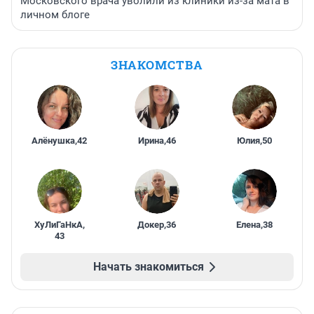
Московского врача уволили из клиники из-за мата в
личном блоге
ЗНАКОМСТВА
Алёнушка
,
42
Ирина
,
46
Юлия
,
50
ХуЛиГаНкА
,
Докер
,
36
Елена
,
38
43
Начать знакомиться