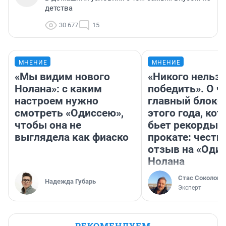
детства
30 677
15
МНЕНИЕ
МНЕНИЕ
«Мы видим нового
«Никого нельз
Нолана»: с каким
победить». О ч
настроем нужно
главный блокб
смотреть «Одиссею»,
этого года, ко
чтобы она не
бьет рекорды 
выглядела как фиаско
прокате: честн
отзыв на «Оди
Нолана
Стас Соколов
Надежда Губарь
Эксперт
РЕКОМЕНДУЕМ