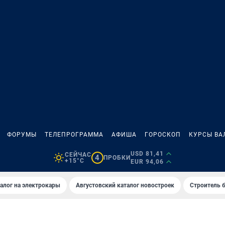
ФОРУМЫ
ТЕЛЕПРОГРАММА
АФИША
ГОРОСКОП
КУРСЫ ВА
USD 81,41
СЕЙЧАС
4
ПРОБКИ
+15°C
EUR 94,06
алог на электрокары
Августовский каталог новостроек
Строитель б