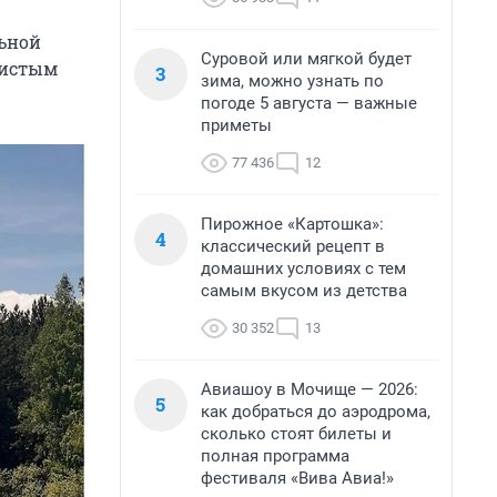
льной
Суровой или мягкой будет
чистым
3
зима, можно узнать по
погоде 5 августа — важные
приметы
77 436
12
Пирожное «Картошка»:
4
классический рецепт в
домашних условиях с тем
самым вкусом из детства
30 352
13
Авиашоу в Мочище — 2026:
5
как добраться до аэродрома,
сколько стоят билеты и
полная программа
фестиваля «Вива Авиа!»