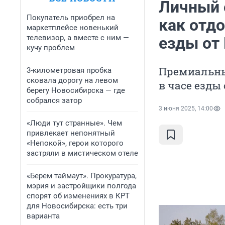
Личный 
Покупатель приобрел на
как отд
маркетплейсе новенький
телевизор, а вместе с ним —
езды от
кучу проблем
Премиальный
3-километровая пробка
сковала дорогу на левом
в часе езды
берегу Новосибирска — где
собрался затор
3 июня 2025, 14:00
«Люди тут странные». Чем
привлекает непонятный
«Непокой», герои которого
застряли в мистическом отеле
«Берем таймаут». Прокуратура,
мэрия и застройщики полгода
спорят об изменениях в КРТ
для Новосибирска: есть три
варианта