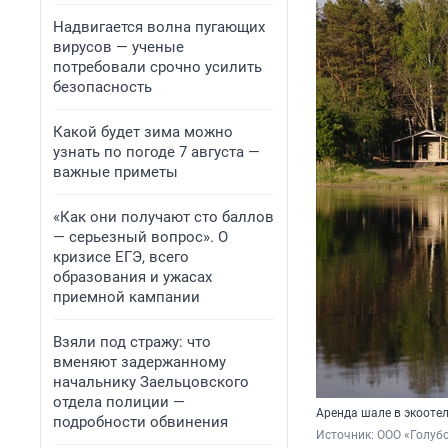
Надвигается волна пугающих
вирусов — ученые
потребовали срочно усилить
безопасность
Какой будет зима можно
узнать по погоде 7 августа —
важные приметы
«Как они получают сто баллов
— серьезный вопрос». О
кризисе ЕГЭ, всего
образования и ужасах
приемной кампании
Взяли под стражу: что
вменяют задержанному
начальнику Заельцовского
отдела полиции —
Аренда шале в экооте
подробности обвинения
Источник: 
ООО «Голубо