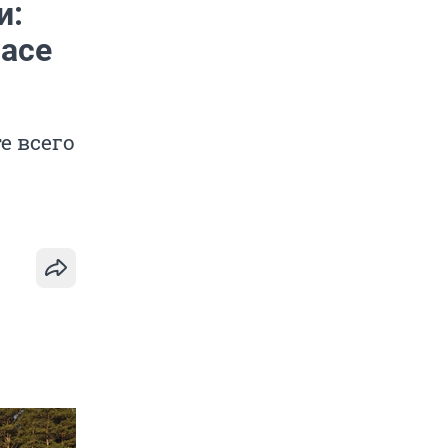
и:
часе
е всего