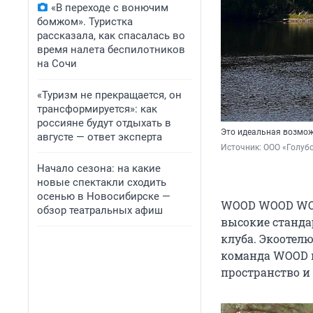
«В переходе с вонючим
бомжом». Туристка
рассказала, как спасалась во
время налета беспилотников
на Сочи
«Туризм не прекращается, он
трансформируется»: как
россияне будут отдыхать в
Это идеальная возмож
августе — ответ эксперта
Источник: 
ООО «Голубо
Начало сезона: на какие
новые спектакли сходить
осенью в Новосибирске —
WOOD WOOD WOO
обзор театральных афиш
высокие станда
клуба. Экоотелю
команда WOOD п
пространство и