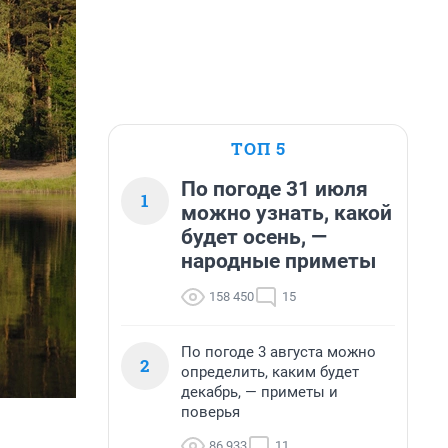
ТОП 5
По погоде 31 июля
1
можно узнать, какой
будет осень, —
народные приметы
158 450
15
По погоде 3 августа можно
2
определить, каким будет
декабрь, — приметы и
поверья
86 933
11