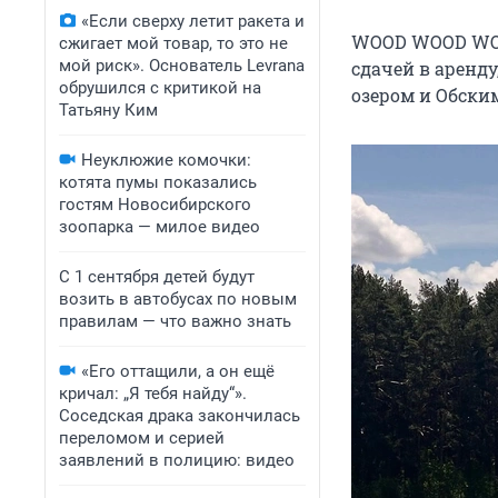
«Если сверху летит ракета и
WOOD WOOD WOOD
сжигает мой товар, то это не
мой риск». Основатель Levrana
сдачей в аренд
обрушился с критикой на
озером и Обски
Татьяну Ким
Неуклюжие комочки:
котята пумы показались
гостям Новосибирского
зоопарка — милое видео
С 1 сентября детей будут
возить в автобусах по новым
правилам — что важно знать
«Его оттащили, а он ещё
кричал: „Я тебя найду“».
Соседская драка закончилась
переломом и серией
заявлений в полицию: видео