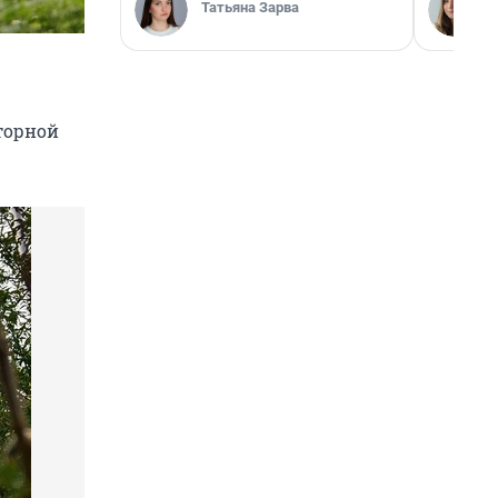
Татьяна Зарва
торной