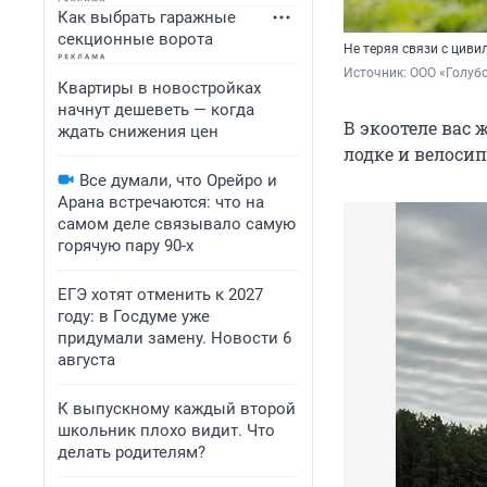
Как выбрать гаражные
секционные ворота
Не теряя связи с циви
Источник: 
ООО «Голубо
Квартиры в новостройках
начнут дешеветь — когда
В экоотеле вас
ждать снижения цен
лодке и велосип
Все думали, что Орейро и
Арана встречаются: что на
самом деле связывало самую
горячую пару 90-х
ЕГЭ хотят отменить к 2027
году: в Госдуме уже
придумали замену. Новости 6
августа
К выпускному каждый второй
школьник плохо видит. Что
делать родителям?