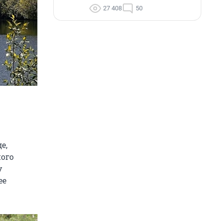
27 408
50
е,
ного
у
ее