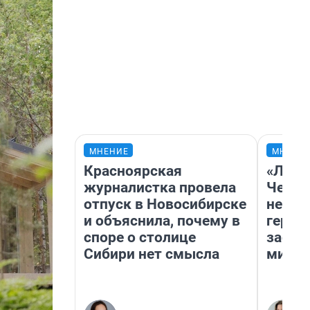
МНЕНИЕ
МНЕНИ
Красноярская
«Люди
журналистка провела
Чем п
отпуск в Новосибирске
непон
и объяснила, почему в
герои
споре о столице
застр
Сибири нет смысла
мисти