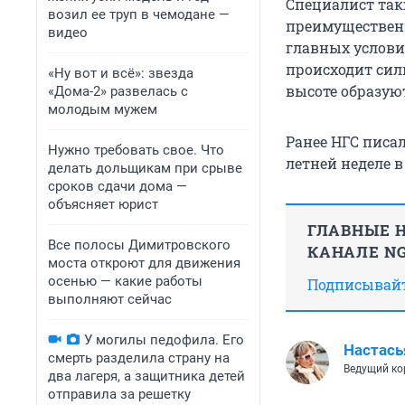
Специалист так
возил ее труп в чемодане —
преимущественн
видео
главных услови
происходит сил
«Ну вот и всё»: звезда
высоте образую
«Дома-2» развелась с
молодым мужем
Ранее НГС писал
Нужно требовать свое. Что
летней неделе в
делать дольщикам при срыве
сроков сдачи дома —
объясняет юрист
ГЛАВНЫЕ Н
Все полосы Димитровского
КАНАЛЕ NG
моста откроют для движения
осенью — какие работы
Подписывайте
выполняют сейчас
У могилы педофила. Его
Настась
смерть разделила страну на
Ведущий ко
два лагеря, а защитника детей
отправила за решетку