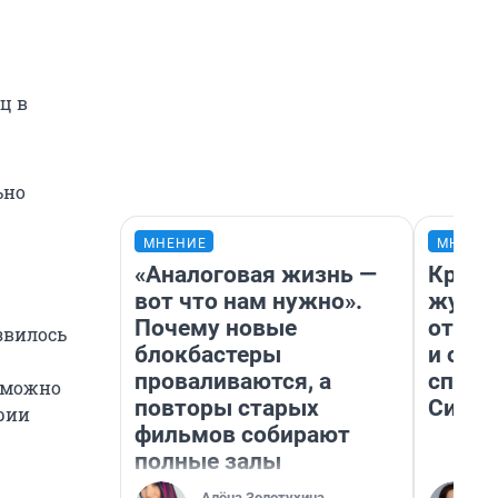
ц в
ьно
МНЕНИЕ
МНЕНИ
«Аналоговая жизнь —
Красн
вот что нам нужно».
журна
Почему новые
отпус
звилось
блокбастеры
и объ
проваливаются, а
споре
, можно
повторы старых
Сибир
рии
фильмов собирают
полные залы
Алёна Золотухина