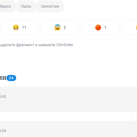
бирск
Пыль
Синоптик
11
2
1
ыделите фрагмент и нажмите Ctrl+Enter
ИИ
24
8:45
8:04