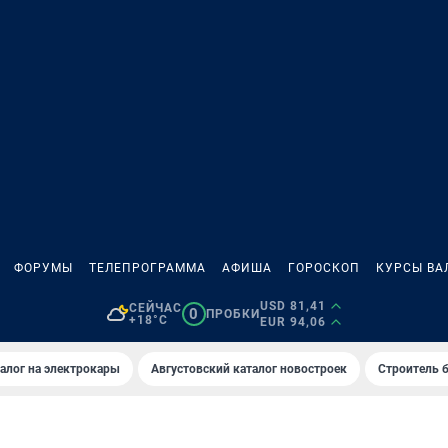
ФОРУМЫ
ТЕЛЕПРОГРАММА
АФИША
ГОРОСКОП
КУРСЫ ВА
USD 81,41
СЕЙЧАС
0
ПРОБКИ
+18°C
EUR 94,06
алог на электрокары
Августовский каталог новостроек
Строитель б