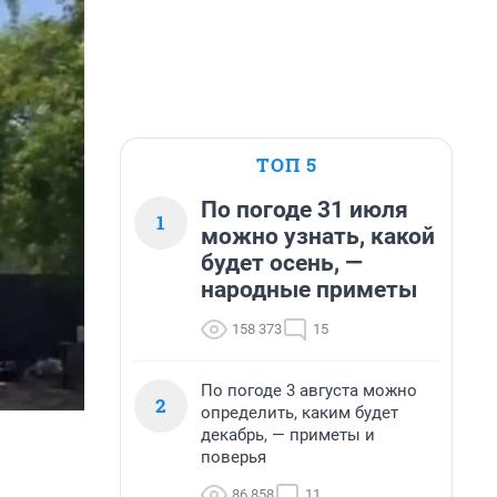
ТОП 5
По погоде 31 июля
1
можно узнать, какой
будет осень, —
народные приметы
158 373
15
По погоде 3 августа можно
2
определить, каким будет
декабрь, — приметы и
поверья
86 858
11