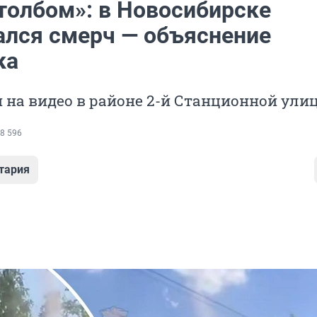
толбом»: в Новосибирске
ался смерч — объяснение
ка
 на видео в районе 2-й Станционной ули
8 596
тария