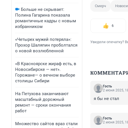
Смерч
Новоси
Больше не скрывает:
Полина Гагарина показала
романтичные кадры с новым
6
избранником
«Четырех мужей потеряла»:
Увидели опечатку? В
Прохор Шаляпин проболтался
о новой возлюбленной
«В Красноярске жираф есть, в
Новосибирске — нет».
КОММЕНТАР
Горожане— о вечном выборе
столицы Сибири
Гость
2 июня 2025, 1
На Петухова заканчивают
я бы не стал
масштабный дорожный
ремонт — сроки окончания
работ
Гость
2 июня 2025, 1
Множество сайтов враз стали