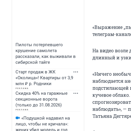
«Выражение „пы
телеграм-канал
Пилоты потерпевшего
На видео возле
крушение самолета
рассказали, как выживали в
длинный и узки
сибирской тайге
Старт продаж в ЖК
«Ничего необычн
«Околица»! Квартиры от 3,9
наблюдается ан
млн ₽ р. Родники
подстилающей по
Скидка 40% на гаражные
кучевое облако.
секционные ворота
спрогнозировать
(только до 31.08.2026)
наблюдать», — 
Татьяна Дегтяр
«Подушкой надавил на
лицо, чтобы не кричала»:
жених убил модель и год