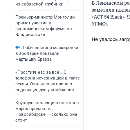
В Ленинском ра
из сибирской глубинки
заметили пылев
«АСТ-54 Black»
Премьер‑министр Монголии
примет участие в
УГМС».
экономическом форуме во
Владивостоке
Не удалось загр
Любительница маскировки:
в зоопарке показали
мартышку Бразза
«Простите нас за всё». С
телефона исчезнувшей в тайге
семьи Усольцевых пришло
леденящее душу сообщение
Крупную коллекцию почтовых
марок продают в
Новосибирске — сколько она
стоит