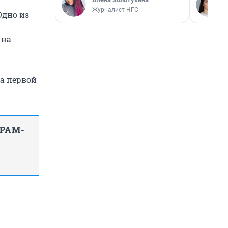
Журналист НГС
Одно из
 на
На первой
ГРАМ-