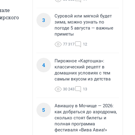
нале
Суровой или мягкой будет
ирского
3
зима, можно узнать по
погоде 5 августа — важные
приметы
77 317
12
Пирожное «Картошка»:
4
классический рецепт в
домашних условиях с тем
самым вкусом из детства
30 243
13
Авиашоу в Мочище — 2026:
5
как добраться до аэродрома,
сколько стоят билеты и
полная программа
фестиваля «Вива Авиа!»