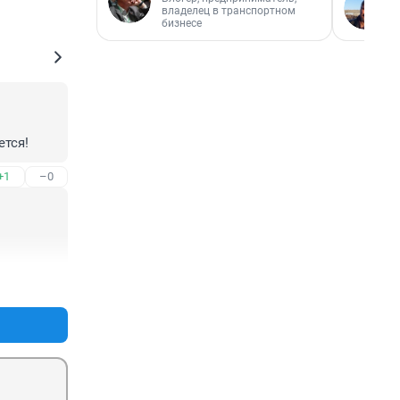
владелец в транспортном
бизнесе
ется!
+1
–0
+0
–0