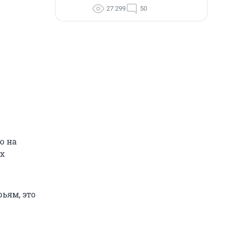
27 299
50
ю на
ых
рьям, это