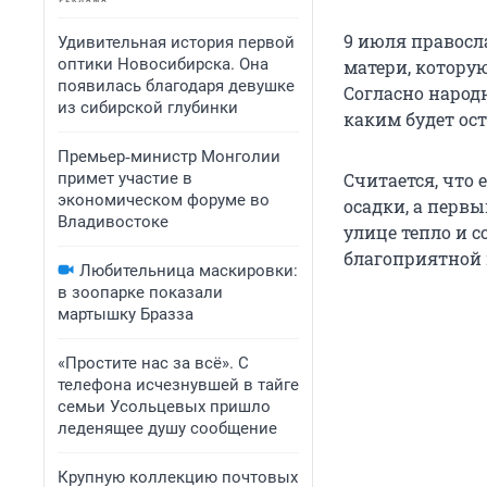
9 июля правос
Удивительная история первой
оптики Новосибирска. Она
матери, котору
появилась благодаря девушке
Согласно народ
из сибирской глубинки
каким будет ост
Премьер‑министр Монголии
примет участие в
Считается, что 
экономическом форуме во
осадки, а перв
Владивостоке
улице тепло и с
благоприятной п
Любительница маскировки:
в зоопарке показали
мартышку Бразза
«Простите нас за всё». С
телефона исчезнувшей в тайге
семьи Усольцевых пришло
леденящее душу сообщение
Крупную коллекцию почтовых