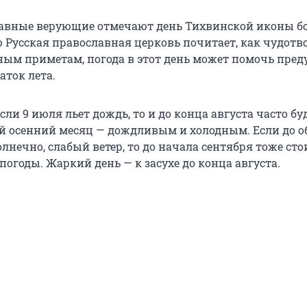
лавные верующие отмечают день Тихвинской иконы б
ю Русская православная церковь почитает, как чудотв
ным приметам, погода в этот день может помочь преду
аток лета.
если 9 июля льет дождь, то и до конца августа часто бу
ый осенний месяц — дождливым и холодным. Если до о
олнечно, слабый ветер, то до начала сентября тоже ст
огоды. Жаркий день — к засухе до конца августа.