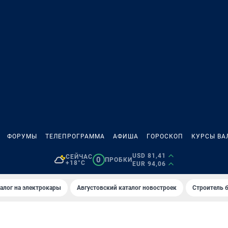
ФОРУМЫ
ТЕЛЕПРОГРАММА
АФИША
ГОРОСКОП
КУРСЫ ВА
USD 81,41
СЕЙЧАС
0
ПРОБКИ
+18°C
EUR 94,06
алог на электрокары
Августовский каталог новостроек
Строитель б