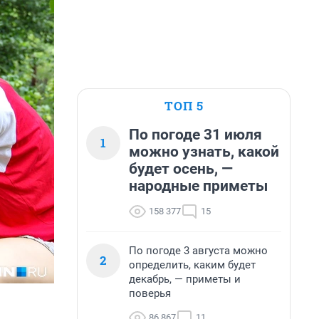
ТОП 5
По погоде 31 июля
1
можно узнать, какой
будет осень, —
народные приметы
158 377
15
По погоде 3 августа можно
2
определить, каким будет
декабрь, — приметы и
поверья
86 867
11