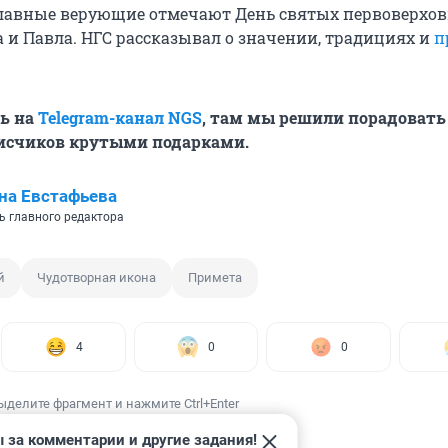
славные верующие отмечают День святых первоверхо
а и Павла. НГС рассказывал о значении, традициях и
п
ь на
Telegram-канал NGS
, там мы решили порадовать
счиков крутыми подарками.
на Евстафьева
ь главного редактора
й
Чудотворная икона
Примета
4
0
0
ыделите фрагмент и нажмите Ctrl+Enter
 за комментарии и другие задания!