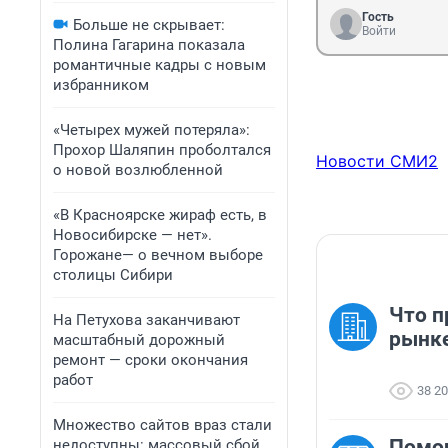
Гость
Больше не скрывает:
Войти
Полина Гагарина показала
романтичные кадры с новым
избранником
«Четырех мужей потеряла»:
Прохор Шаляпин проболтался
Новости СМИ2
о новой возлюбленной
«В Красноярске жираф есть, в
Новосибирске — нет».
Горожане— о вечном выборе
столицы Сибири
Что п
На Петухова заканчивают
рынк
масштабный дорожный
ремонт — сроки окончания
работ
38 2
Множество сайтов враз стали
Помо
недоступны: массовый сбой