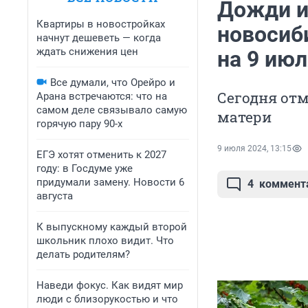
Дожди и
Квартиры в новостройках
новосиб
начнут дешеветь — когда
ждать снижения цен
на 9 ию
Все думали, что Орейро и
Сегодня от
Арана встречаются: что на
самом деле связывало самую
матери
горячую пару 90-х
9 июля 2024, 13:15
ЕГЭ хотят отменить к 2027
году: в Госдуме уже
придумали замену. Новости 6
4
коммент
августа
К выпускному каждый второй
школьник плохо видит. Что
делать родителям?
Наведи фокус. Как видят мир
люди с близорукостью и что