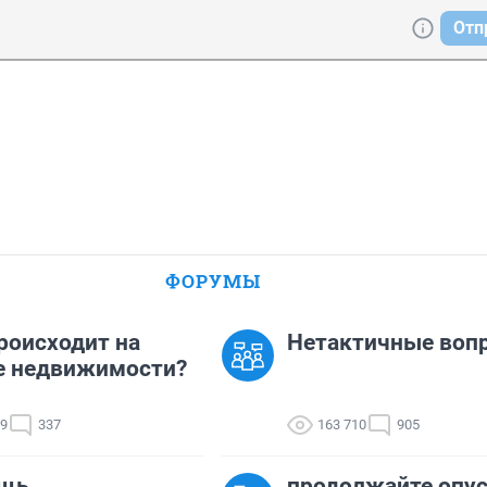
Отп
ФОРУМЫ
роисходит на
Нетактичные воп
е недвижимости?
09
337
163 710
905
щь
продолжайте опу