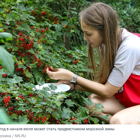
год в начале июля может стать предвестником морозной зимы
ухина / NN.RU