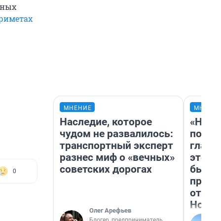
вных
риметах
МНЕНИЕ
МНЕНИ
Наследие, которое
«Нико
чудом не развалилось:
побед
транспортный эксперт
главн
разнес миф о «вечных»
этого
советских дорогах
бьет 
0
прока
отзыв
Нолан
Олег Арефьев
Блогер, предприниматель,