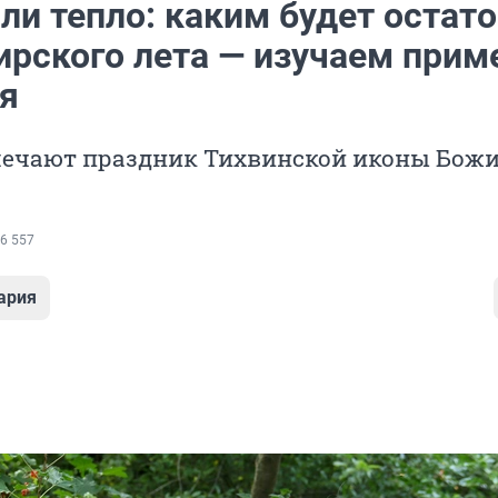
ли тепло: каким будет остат
ирского лета — изучаем прим
ля
мечают праздник Тихвинской иконы Бож
6 557
ария