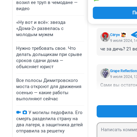
возил ее труп в чемодане —
видео
П
КОММЕНТАР
«Ну вот и всё»: звезда
«Дома-2» развелась с
молодым мужем
Сёгун
9 июля 2024, 1
Нужно требовать свое. Что
че за дичь? 21 в
делать дольщикам при срыве
сроков сдачи дома —
объясняет юрист
Grape Reflection
9 июля 2024, 1
Все полосы Димитровского
Сами вы остато
моста откроют для движения
осенью — какие работы
выполняют сейчас
У могилы педофила. Его
смерть разделила страну на
два лагеря, а защитника детей
отправила за решетку