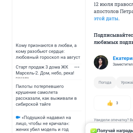
12 июля право
апостолов Петр
этой даты
.
Подписывайтес
любимых подпи
Кому признаются в любви, а
кому разобьют сердце:
любовный гороскоп на август
Екатери
Заместител
Старт продаж 3 дома ЖК
Марсель-2. Дом, небо, река!
Погода
Урожа
Пилоты потерпевшего
крушение самолета
рассказали, как выживали в
3
сибирской тайге
«Подушкой надавил на
Увидели опечатку? В
лицо, чтобы не кричала»:
жених убил модель и год
Получай награды