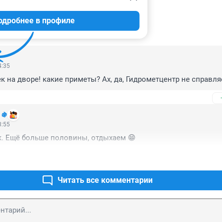
одробнее в профиле
ИИ
4
4:35
ек на дворе! какие приметы? Ах, да, Гидрометцентр не справля
 🍇
3:55
к. Ещё больше половины, отдыхаем 😁
Читать все комментарии