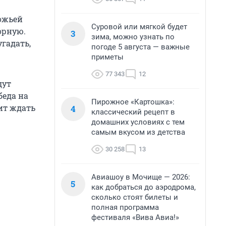
ожьей
Суровой или мягкой будет
орную.
3
зима, можно узнать по
гадать,
погоде 5 августа — важные
приметы
77 343
12
дут
беда на
Пирожное «Картошка»:
оит ждать
4
классический рецепт в
домашних условиях с тем
самым вкусом из детства
30 258
13
Авиашоу в Мочище — 2026:
5
как добраться до аэродрома,
сколько стоят билеты и
полная программа
фестиваля «Вива Авиа!»