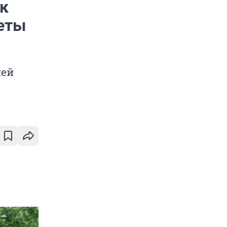
ок
еты
ией