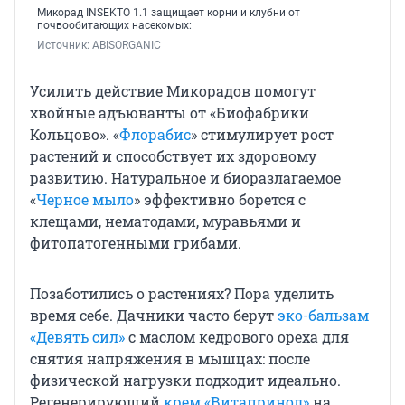
Микорад INSEKTO 1.1 защищает корни и клубни от
почвообитающих насекомых:
Источник: 
ABISORGANIC
Усилить действие Микорадов помогут
хвойные адъюванты от «Биофабрики
Кольцово». «
Флорабис
» стимулирует рост
растений и способствует их здоровому
развитию. Натуральное и биоразлагаемое
«
Черное мыло
» эффективно борется с
клещами, нематодами, муравьями и
фитопатогенными грибами.
Позаботились о растениях? Пора уделить
время себе. Дачники часто берут
эко-бальзам
«Девять сил»
с маслом кедрового ореха для
снятия напряжения в мышцах: после
физической нагрузки подходит идеально.
Регенерирующий
крем «Витапринол»
на