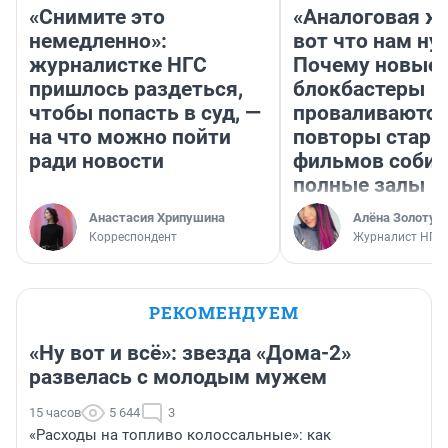
«Снимите это
«Аналоговая ж
немедленно»:
вот что нам ну
журналистке НГС
Почему новые
пришлось раздеться,
блокбастеры
чтобы попасть в суд, —
проваливаются,
на что можно пойти
повторы стары
ради новости
фильмов соби
полные залы
Анастасия Хрипушина
Алёна Золотух
Корреспондент
Журналист НГС
РЕКОМЕНДУЕМ
«Ну вот и всё»: звезда «Дома-2»
развелась с молодым мужем
15 часов
5 644
3
«Расходы на топливо колоссальные»: как