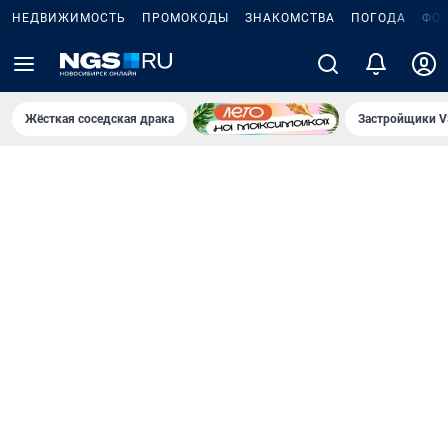
НЕДВИЖИМОСТЬ
ПРОМОКОДЫ
ЗНАКОМСТВА
ПОГОДА
ФО
Жёсткая соседская драка
Застройщики V