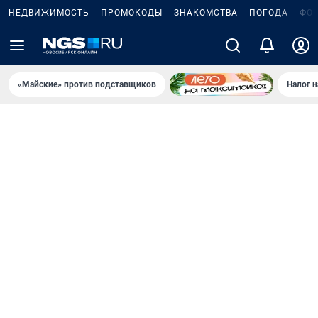
НЕДВИЖИМОСТЬ
ПРОМОКОДЫ
ЗНАКОМСТВА
ПОГОДА
ФО
«Майские» против подставщиков
Налог 