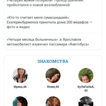
«Четырех мужей потеряла»: Прохор Шаляпин
проболтался о новой возлюбленной
«Кто-то считает меня сумасшедшей».
Екатеринбурженка приютила дома 200 жирафов —
фото и видео
«Четыре месяца больничных»: в Ярославле
автомобилист изувечил пассажира «Яавтобуса»
ЗНАКОМСТВА
Ирина
,
46
Юлия
,
50
ХуЛиГаНкА
,
43