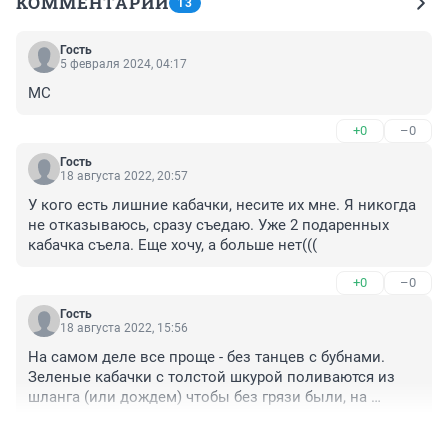
КОММЕНТАРИИ
13
Гость
5 февраля 2024, 04:17
МС
+0
–0
Гость
18 августа 2022, 20:57
У кого есть лишние кабачки, несите их мне. Я никогда 
не отказываюсь, сразу съедаю. Уже 2 подаренных 
кабачка съела. Еще хочу, а больше нет(((
+0
–0
Гость
18 августа 2022, 15:56
На самом деле все проще - без танцев с бубнами. 
Зеленые кабачки с толстой шкурой поливаются из 
шланга (или дождем) чтобы без грязи были, на 
следующий день срезаются, денек сохнут под 
+0
–0
солнцем - и закидываются на шкафы и под диваны - 