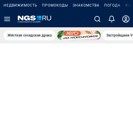
НЕДВИЖИМОСТЬ
ПРОМОКОДЫ
ЗНАКОМСТВА
ПОГОДА
ФО
Жёсткая соседская драка
Застройщики V