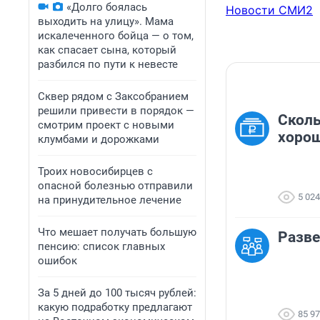
«Долго боялась
Новости СМИ2
выходить на улицу». Мама
искалеченного бойца — о том,
как спасает сына, который
разбился по пути к невесте
Сквер рядом с Заксобранием
решили привести в порядок —
Сколь
смотрим проект с новыми
хорош
клумбами и дорожками
Троих новосибирцев с
опасной болезнью отправили
5 024
на принудительное лечение
Что мешает получать большую
Разве
пенсию: список главных
ошибок
За 5 дней до 100 тысяч рублей:
какую подработку предлагают
85 9