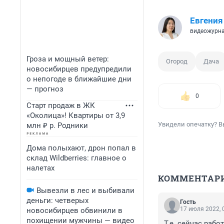
Евгения
видеожурн
Гроза и мощный ветер:
Огород
Дача
новосибирцев предупредили
о непогоде в ближайшие дни
— прогноз
0
Старт продаж в ЖК
«Околица»! Квартиры от 3,9
Увидели опечатку? В
млн ₽ р. Родники
Дома полыхают, дрон попал в
склад Wildberries: главное о
налетах
КОММЕНТАР
Вывезли в лес и выбивали
деньги: четверых
Гость
17 июля 2022, 
новосибирцев обвинили в
похищении мужчины — видео
Т.е. сейчас рабо