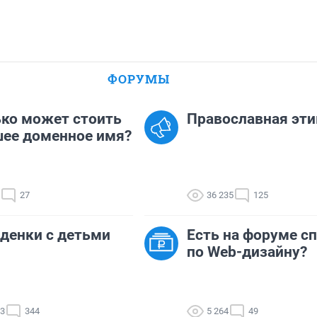
ФОРУМЫ
ко может стоить
Православная эти
ее доменное имя?
27
36 235
125
денки с детьми
Есть на форуме с
по Web-дизайну?
73
344
5 264
49