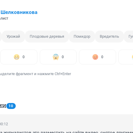
 Шелковникова
алист
Урожай
Плодовые деревья
Помидор
Вредитель
Гу
0
0
0
ыделите фрагмент и нажмите Ctrl+Enter
ИИ
10
00:12
та журналистов это разместить на сайте видео, снятое другими,