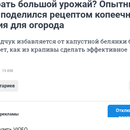
рать большой урожай? Опыт
 поделился рецептом копеечн
ия для огорода
дчук избавляется от капустной белянки 
ет, как из крапивы сделать эффективное
15 458
тариев
Отклю
 рекламы
рекл
узить VIQEO