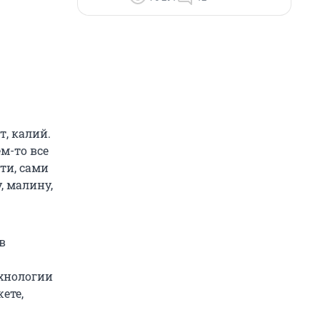
т, калий.
м-то все
ти, сами
, малину,
в
ехнологии
ете,