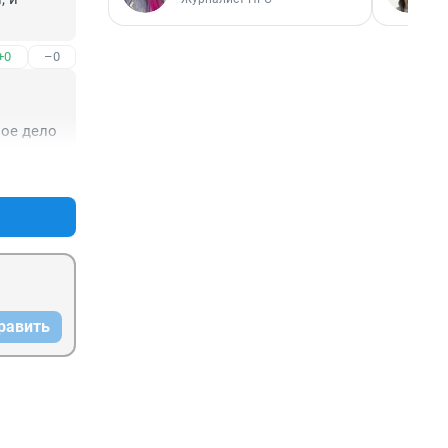
+0
–0
лое дело
+0
–0
равить