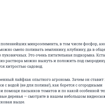
 полезнейших микроэлемента, в том числе фосфор, азо
можно смело поливать землянику, клубнику, да в обще
е луковичных. Это очень питательная подкормка. Кста
из раствора можно вынуть и положить под смородину
ся хитростью садовод.
твенный лайфхак опытного агронома. Зачем он ставит 
 с водой (не для полива!), как борется с огородными
и помощи пасынков томатов и по какой особенной т
вые деревья — смотрите в нашем небольшом видеосюж
икован выше.