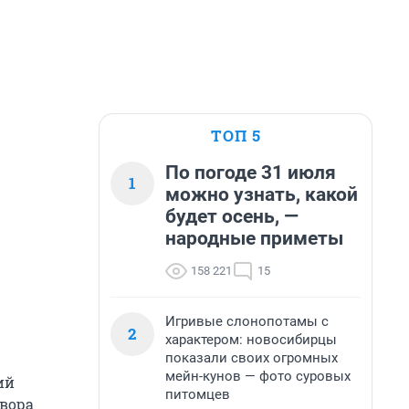
ТОП 5
По погоде 31 июля
1
можно узнать, какой
будет осень, —
народные приметы
158 221
15
Игривые слонопотамы с
2
характером: новосибирцы
показали своих огромных
мейн-кунов — фото суровых
ий
питомцев
твора