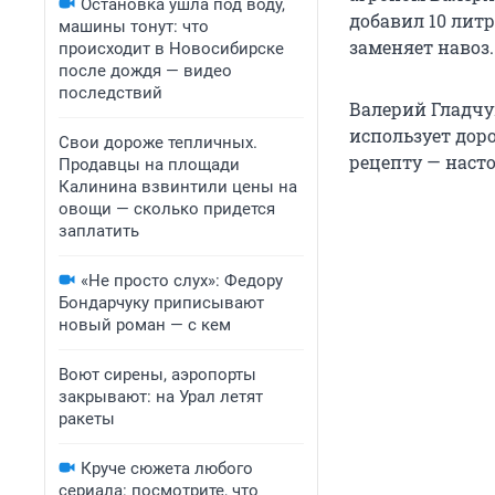
Остановка ушла под воду,
добавил 10 литр
машины тонут: что
заменяет навоз.
происходит в Новосибирске
после дождя — видео
последствий
Валерий Гладчу
использует дор
Свои дороже тепличных.
рецепту — наст
Продавцы на площади
Калинина взвинтили цены на
овощи — сколько придется
заплатить
«Не просто слух»: Федору
Бондарчуку приписывают
новый роман — с кем
Воют сирены, аэропорты
закрывают: на Урал летят
ракеты
Круче сюжета любого
сериала: посмотрите, что