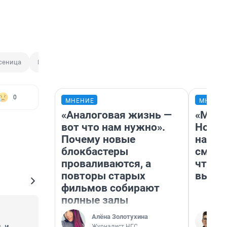
сеница
Бабочка
0
МНЕНИЕ
МНЕНИ
«Аналоговая жизнь —
«Мы в
вот что нам нужно».
Нолан
Почему новые
настр
блокбастеры
смотр
проваливаются, а
чтобы
повторы старых
выгля
фильмов собирают
полные залы
Алёна Золотухина
 и 
Журналист НГС