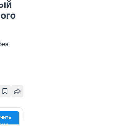
ный
ого
без
чить
аму