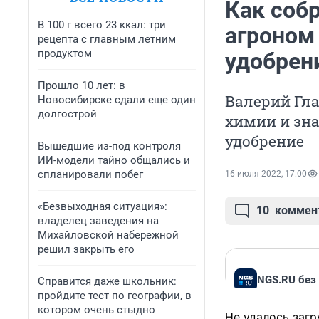
Как соб
В 100 г всего 23 ккал: три
агроном
рецепта с главным летним
продуктом
удобрен
Прошло 10 лет: в
Валерий Гла
Новосибирске сдали еще один
долгострой
химии и зна
удобрение
Вышедшие из-под контроля
ИИ-модели тайно общались и
спланировали побег
16 июля 2022, 17:00
«Безвыходная ситуация»:
10
коммен
владелец заведения на
Михайловской набережной
решил закрыть его
NGS.RU без
Справится даже школьник:
пройдите тест по географии, в
котором очень стыдно
Не удалось загр