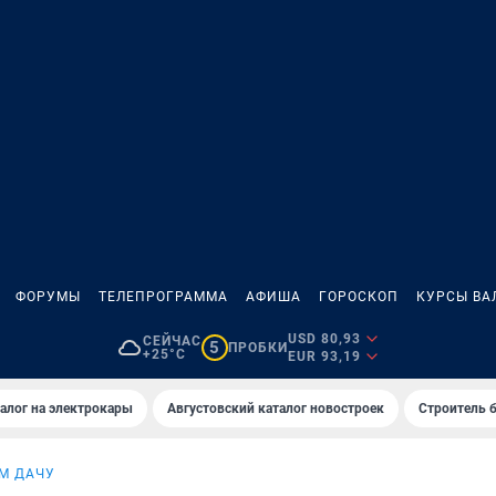
ФОРУМЫ
ТЕЛЕПРОГРАММА
АФИША
ГОРОСКОП
КУРСЫ ВА
USD 80,93
СЕЙЧАС
5
ПРОБКИ
+25°C
EUR 93,19
алог на электрокары
Августовский каталог новостроек
Строитель б
М ДАЧУ