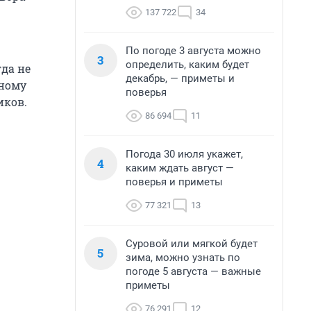
137 722
34
По погоде 3 августа можно
3
определить, каким будет
да не
декабрь, — приметы и
нному
поверья
иков.
86 694
11
Погода 30 июля укажет,
4
каким ждать август —
поверья и приметы
77 321
13
Суровой или мягкой будет
5
зима, можно узнать по
погоде 5 августа — важные
приметы
76 291
12