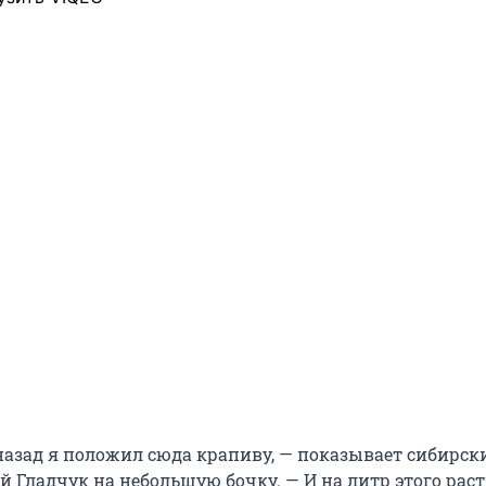
 назад я положил сюда крапиву, — показывает сибирск
й Гладчук на небольшую бочку. — И на литр этого рас