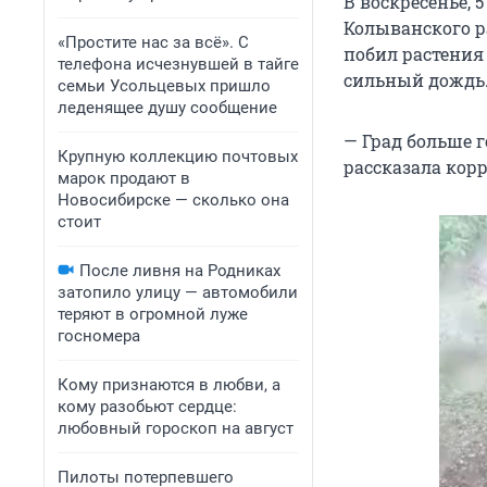
В воскресенье, 
Колыванского р
«Простите нас за всё». С
побил растения
телефона исчезнувшей в тайге
сильный дождь
семьи Усольцевых пришло
леденящее душу сообщение
— Град больше г
Крупную коллекцию почтовых
рассказала кор
марок продают в
Новосибирске — сколько она
стоит
После ливня на Родниках
затопило улицу — автомобили
теряют в огромной луже
госномера
Кому признаются в любви, а
кому разобьют сердце:
любовный гороскоп на август
Пилоты потерпевшего