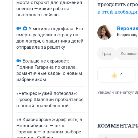
моста откроют для движения
преодолеть огр
осенью — какие работы
к этой необход
выполняют сейчас
Верони
У могилы педофила. Его
смерть разделила страну на
Корреспонд
два лагеря, а защитника детей
отправила за решетку
Град
Колыван
Больше не скрывает:
Полина Гагарина показала
романтичные кадры с новым
0
избранником
Увидели опечатку? В
«Четырех мужей потеряла»:
Прохор Шаляпин проболтался
о новой возлюбленной
«В Красноярске жираф есть, в
КОММЕНТАР
Новосибирске — нет».
Горожане— о вечном выборе