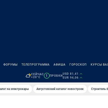
ФОРУМЫ
ТЕЛЕПРОГРАММА
АФИША
ГОРОСКОП
КУРСЫ ВА
USD 81,41
СЕЙЧАС
1
ПРОБКИ
+20°C
EUR 94,06
алог на электрокары
Августовский каталог новостроек
Строитель б