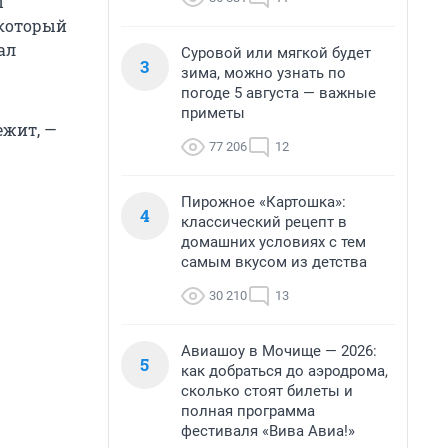
ы
 который
ал
Суровой или мягкой будет
3
зима, можно узнать по
погоде 5 августа — важные
приметы
ежит, —
77 206
12
Пирожное «Картошка»:
4
классический рецепт в
домашних условиях с тем
самым вкусом из детства
30 210
13
Авиашоу в Мочище — 2026:
5
как добраться до аэродрома,
сколько стоят билеты и
полная программа
фестиваля «Вива Авиа!»