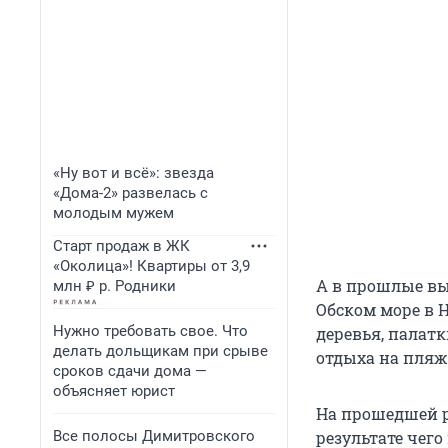
«Ну вот и всё»: звезда
«Дома-2» развелась с
молодым мужем
Старт продаж в ЖК
«Околица»! Квартиры от 3,9
А в прошлые вы
млн ₽ р. Родники
Обском море в 
Нужно требовать свое. Что
деревья, палатк
делать дольщикам при срыве
отдыха на пляж
сроков сдачи дома —
объясняет юрист
На прошедшей р
Все полосы Димитровского
результате чег