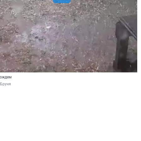
дождем
 Бруня