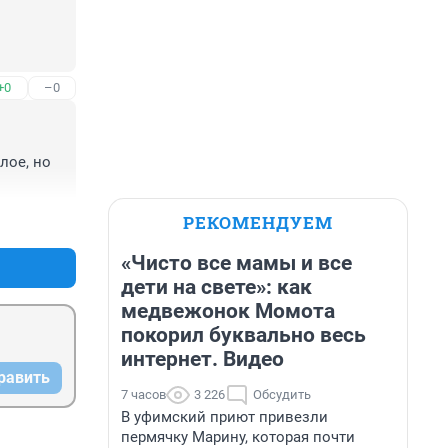
+0
–0
ое, но 
РЕКОМЕНДУЕМ
+0
–0
«Чисто все мамы и все
дети на свете»: как
медвежонок Момота
покорил буквально весь
интернет. Видео
равить
7 часов
3 226
Обсудить
В уфимский приют привезли
пермячку Марину, которая почти