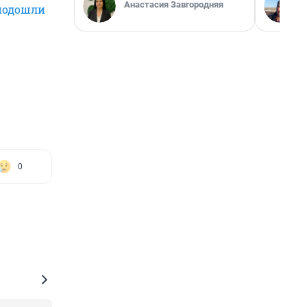
Анастасия Завгородняя
подошли
0