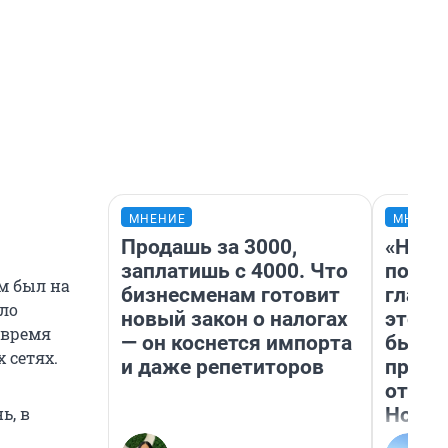
МНЕНИЕ
МНЕНИ
Продашь за 3000,
«Нико
заплатишь с 4000. Что
побед
м был на
бизнесменам готовит
главн
ло
новый закон о налогах
этого
 время
— он коснется импорта
бьет 
 сетях.
и даже репетиторов
прока
отзыв
Нолан
ь, в