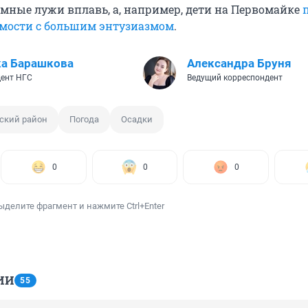
омные лужи вплавь, а, например, дети на Первомайке
имости с большим энтузиазмом
.
ка Барашкова
Александра Бруня
ент НГС
Ведущий корреспондент
ский район
Погода
Осадки
0
0
0
ыделите фрагмент и нажмите Ctrl+Enter
ИИ
55