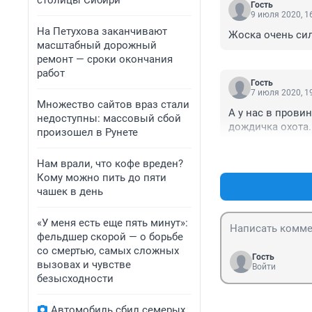
столицы Сибири
Гость
9 июля 2020, 1
На Петухова заканчивают
Жоска очень сил
масштабный дорожный
ремонт — сроки окончания
работ
Гость
7 июля 2020, 1
Множество сайтов враз стали
А у нас в прови
недоступны: массовый сбой
дождичка охота.
произошел в Рунете
Нам врали, что кофе вреден?
Кому можно пить до пяти
чашек в день
«У меня есть еще пять минут»:
фельдшер скорой — о борьбе
со смертью, самых сложных
Гость
вызовах и чувстве
Войти
безысходности
Автомобиль сбил семерых