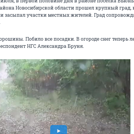
5 июля, в первой половине дня в районе поселка Вьюн
айона Новосибирской области прошел крупный град,
 и засыпал участки местных жителей. Град сопровожд
.
орошины. Побило все посадки. В огороде снег теперь л
респондент НГС Александра Бруня.