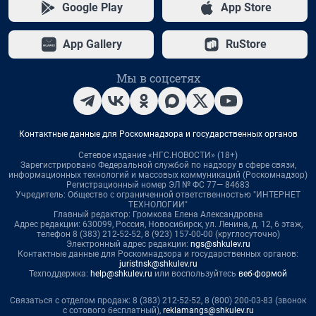
Google Play
App Store
App Gallery
RuStore
Мы в соцсетях
Контактные данные для Роскомнадзора и государственных органов
Сетевое издание «НГС.НОВОСТИ» (18+)
Зарегистрировано Федеральной службой по надзору в сфере связи,
информационных технологий и массовых коммуникаций (Роскомнадзор)
Регистрационный номер ЭЛ № ФС 77— 84683
Учредитель: Общество с ограниченной ответственностью "ИНТЕРНЕТ
ТЕХНОЛОГИИ"
Главный редактор: Громкова Елена Александровна
Адрес редакции: 630099, Россия, Новосибирск, ул. Ленина, д. 12, 6 этаж,
телефон 8 (383) 212-52-52, 8 (923) 157-00-00 (круглосуточно)
Электронный адрес редакции:
ngs@shkulev.ru
Контактные данные для Роскомнадзора и государственных органов:
juristnsk@shkulev.ru
Техподдержка:
help@shkulev.ru
или воспользуйтесь
веб-формой
Связаться с отделом продаж: 8 (383) 212-52-52, 8 (800) 200-03-83 (звонок
с сотового бесплатный),
reklamangs@shkulev.ru