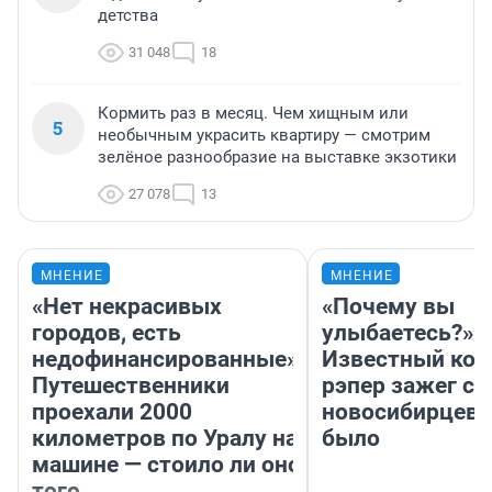
детства
31 048
18
Кормить раз в месяц. Чем хищным или
5
необычным украсить квартиру — смотрим
зелёное разнообразие на выставке экзотики
27 078
13
МНЕНИЕ
МНЕНИЕ
«Нет некрасивых
«Почему вы
городов, есть
улыбаетесь?»
недофинансированные».
Известный кор
Путешественники
рэпер зажег с 
проехали 2000
новосибирцев: 
километров по Уралу на
было
машине — стоило ли оно
того