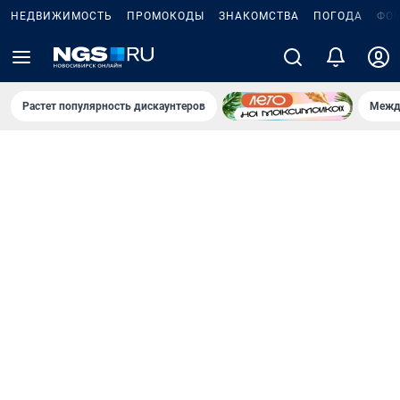
НЕДВИЖИМОСТЬ
ПРОМОКОДЫ
ЗНАКОМСТВА
ПОГОДА
ФО
Растет популярность дискаунтеров
Межд