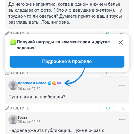
До чего же неприятно, когда в одном нижнем белье 
выкладывают фото. ( Это я о девушке в желтом). Ну 
трудно что ли одеться? Думаете приятно ваши трусы 
разглядывать...Тошниловка.
+1
–0
ОТВЕТИТЬ
Получай награды за комментарии и другие 
Гость
20 мая, 08:29
задания!
А можно фото рядом с каждой без макияжа? Вот 
Подробнее в профиле
забава будет)))
+1
–0
ОТВЕТИТЬ
Красное и Белое
20 мая, 07:52
Пугать ими не пробовали?
+3
–0
ОТВЕТИТЬ
Гость
20 мая, 06:53
Надоела уже эта публикация.... уже в 3- раз с 