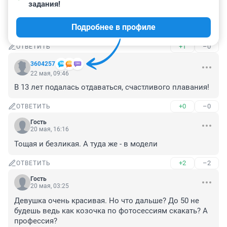
задания!
Симпатичная, но худющая. Странно, как у них грудь 
кругленькая сохраняется? При похудении в первую 
Подробнее в профиле
очередь страдают лицо и грудь.
+1
–0
ОТВЕТИТЬ
3604257
22 мая, 09:46
В 13 лет подалась отдаваться, счастливого плавания!
+0
–0
ОТВЕТИТЬ
Гость
20 мая, 16:16
Тощая и безликая. А туда же - в модели
+2
–2
ОТВЕТИТЬ
Гость
20 мая, 03:25
Девушка очень красивая. Но что дальше? До 50 не 
будешь ведь как козочка по фотосессиям скакать? А 
профессия?