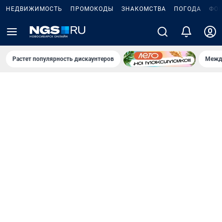
НЕДВИЖИМОСТЬ
ПРОМОКОДЫ
ЗНАКОМСТВА
ПОГОДА
ФО
Растет популярность дискаунтеров
Межд