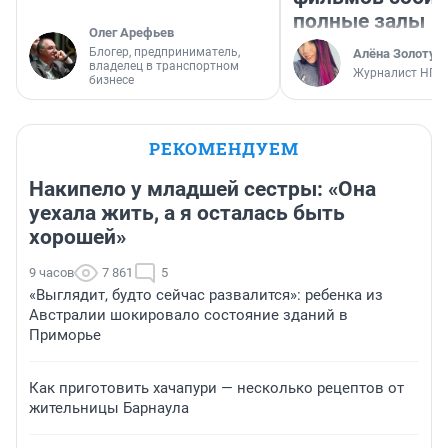
полные залы
Олег Арефьев
Блогер, предприниматель,
Алёна Золотух
владелец в транспортном
Журналист НГС
бизнесе
РЕКОМЕНДУЕМ
Накипело у младшей сестры: «Она
уехала жить, а я осталась быть
хорошей»
9 часов
7 861
5
«Выглядит, будто сейчас развалится»: ребенка из
Австралии шокировало состояние зданий в
Приморье
Как приготовить хачапури — несколько рецептов от
жительницы Барнаула