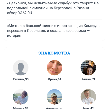
«Девчонки, вы испытываете судьбу»: что творится в
подпольной рюмочной на Березовой в Рязани —
обзор YA62.RU
«Мечтал о большой жизни»: иностранец из Камеруна
переехал в Ярославль и создал здесь семью —
история
ЗНАКОМСТВА
Евгений
,
35
Ирина
,
44
Алена
,
53
Марина
,
54
Александр
,
New
,
42