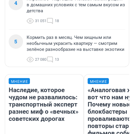
4
в домашних условиях с тем самым вкусом из
детства
31 051
18
Кормить раз в месяц. Чем хищным или
5
необычным украсить квартиру — смотрим
зелёное разнообразие на выставке экзотики
27 080
13
МНЕНИЕ
МНЕНИЕ
Наследие, которое
«Аналоговая ж
чудом не развалилось:
вот что нам ну
транспортный эксперт
Почему новые
разнес миф о «вечных»
блокбастеры
советских дорогах
проваливаются,
повторы стары
фильмов соби