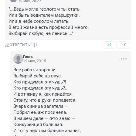
19 мая, 20:27
"...Ведь могла геологом ты стать,

Или быть водителем маршрутки,

Или в небе соколом летать.

В этой жизни есть профессий много,

Выбирай любую, не ленись...."
+9
–0
ОТВЕТИТЬ
1
Гость
19 мая, 23:15
Все работы хороши,

Выбирай себе на вкус.

Кто придумал эту чушь?!

Кто придумал эту чушь?..

И вот живу я, как придётся,

Стригу, что в руки попадётся.

Вчера синица залетела —

Побрил её, аж посинела.

В нашем деле — я-то знаю —

Конкуренция большая.

И тот у них там больше значит,
