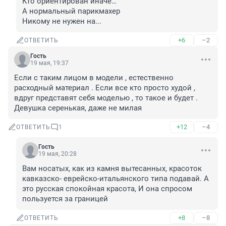
Кто ориентирован иначе…

А нормальный парикмахер

Никому не нужен на...
+6
–2
ОТВЕТИТЬ
Гость
19 мая, 19:37
Если с таким лицом в модели , естественно 
расходный материал . Если все кто просто худой , 
вдруг представят себя моделью , то такое и будет . 
Девушка серенькая, даже не милая
+12
–4
ОТВЕТИТЬ
1
Гость
19 мая, 20:28
Вам носатых, как из камня вытесанных, красоток 
кавказско- еврейско-итальянского типа подавай. А 
это русская спокойная красота, И она спросом 
пользуется за границей
+8
–8
ОТВЕТИТЬ