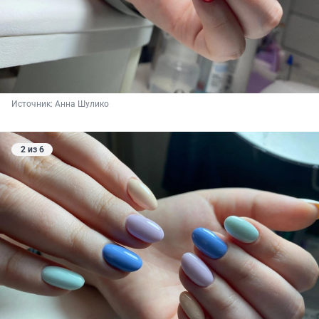
Источник: 
Анна Шулико
2 из 6