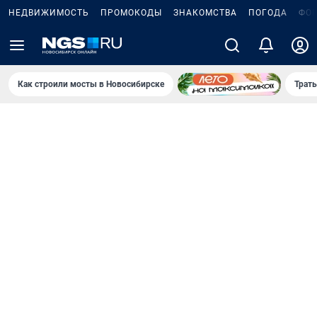
НЕДВИЖИМОСТЬ
ПРОМОКОДЫ
ЗНАКОМСТВА
ПОГОДА
ФО
Как строили мосты в Новосибирске
Траты