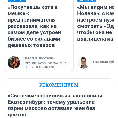
«Покупаешь кота в
«Мы видим нов
мешке»:
Нолана»: с как
предприниматель
настроем нужн
рассказала, как на
смотреть «Оди
самом деле устроен
чтобы она не
бизнес со складами
выглядела как
дешевых товаров
Наталья Шорохова
Надежда Губар
Открыла кофейную точку на
деньги соцразвития
РЕКОМЕНДУЕМ
«Сыночки-корзиночки» заполонили
Екатеринбург: почему уральские
парни массово оставили жен без
цветов