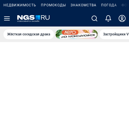
НЕДВИЖИМОСТЬ
ПРОМОКОДЫ
ЗНАКОМСТВА
ПОГОДА
ФО
Жёсткая соседская драка
Застройщики V