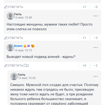
+7
–0
ОТВЕТИТЬ
Гость
16 мая, 10:48
Настоящие женщины, мужики таких любят! Просто 
этим слегка не повезло
+1
–3
ОТВЕТИТЬ
Вовян
16 мая, 10:15
Выводят новый подвид аленей - ждуны?
+5
–2
ОТВЕТИТЬ
2
Гость
16 мая, 10:45
Смешно. Мужской пол создан для счастья. Поэтому 
никаких ждуль там отродясь не было, присевшую 
жену тоже никто ждать не будет, а при рождении 
больного ребенка большинство сваливает, и 
половина сваливает от серьёзно заболевшей 