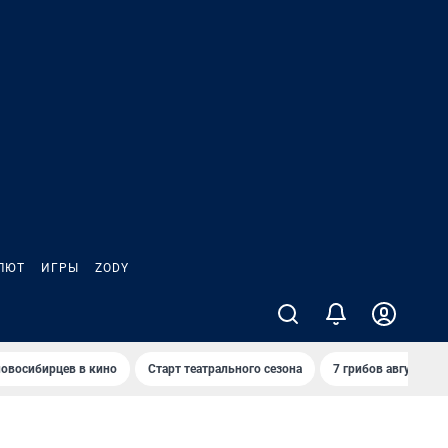
ЛЮТ
ИГРЫ
ZODY
овосибирцев в кино
Старт театрального сезона
7 грибов августа