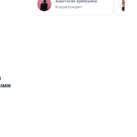
Анастасия Хрипушина
Корреспондент
ш
ными