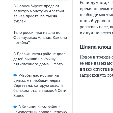
Если думали, чт
В Новосибирске продают
время пересмот
золотую монету из Австрии —
необходимостью
за нее просят 399 тысяч
новый уровень.
рублей
рассказывает, 
их лучше всего 
Тело россиянки нашли во
Французских Альпах. Как она
погибла?
Шляпа клош
В Дзержинском районе двое
Новое в тренде 
детей вышли на крышу
ее еще называют
пятиэтажного дома — фото
низко опустив н
запрокинуть го
«Чтобы нас носили на
ручках, мы любим»: нерпа
Сергеевна, которую спасли
бельком, стала звездой Сети.
Видео
В Калининском районе
неизвестный сорвал цепочку