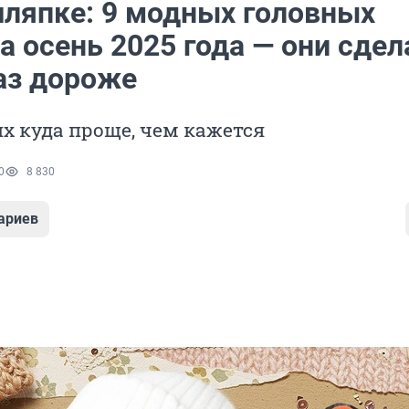
шляпке: 9 модных головных
а осень 2025 года — они сде
аз дороже
их куда проще, чем кажется
0
8 830
ариев