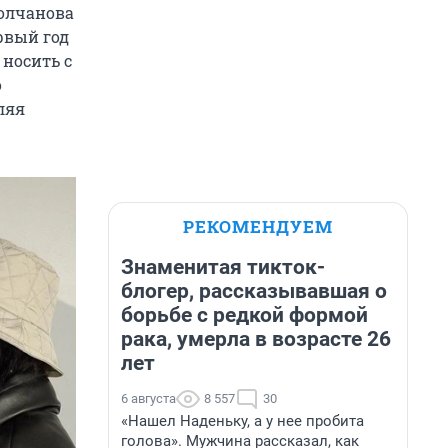
Молчанова
рвый год
 носить с
о
ляя
РЕКОМЕНДУЕМ
Знаменитая тикток-
блогер, рассказывавшая о
борьбе с редкой формой
рака, умерла в возрасте 26
лет
6 августа
8 557
30
«Нашел Наденьку, а у нее пробита
голова». Мужчина рассказал, как