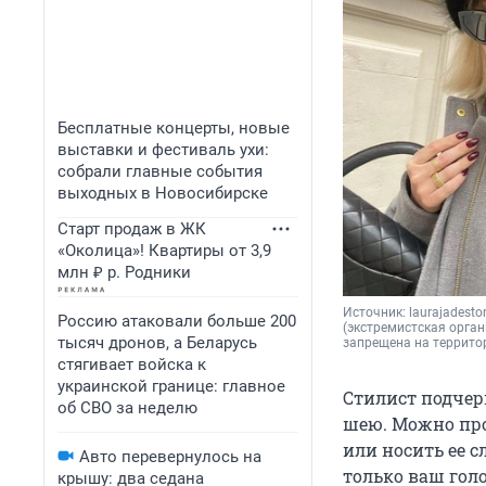
Бесплатные концерты, новые
выставки и фестиваль ухи:
собрали главные события
выходных в Новосибирске
Старт продаж в ЖК
«Околица»! Квартиры от 3,9
млн ₽ р. Родники
Источник: 
laurajadesto
Россию атаковали больше 200
(экстремистская орган
тысяч дронов, а Беларусь
запрещена на террито
стягивает войска к
украинской границе: главное
Стилист подчер
об СВО за неделю
шею. Можно прос
или носить ее 
Авто перевернулось на
только ваш гол
крышу: два седана