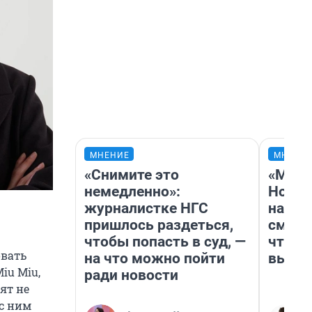
МНЕНИЕ
МНЕНИ
«Снимите это
«Мы в
немедленно»:
Нолан
журналистке НГС
настр
пришлось раздеться,
смотр
чтобы попасть в суд, —
чтобы
овать
на что можно пойти
выгля
iu Miu,
ради новости
ят не
 с ним