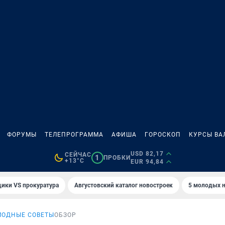
ФОРУМЫ
ТЕЛЕПРОГРАММА
АФИША
ГОРОСКОП
КУРСЫ ВА
USD 82,17
СЕЙЧАС
1
ПРОБКИ
+13°C
EUR 94,84
ики VS прокуратура
Августовский каталог новостроек
5 молодых н
МОДНЫЕ СОВЕТЫ
ОБЗОР