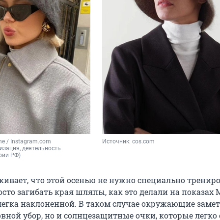
ne / Instagram.com 
Источник: 
cos.com
изация, деятельность 
рии РФ)
кивает, что этой осенью не нужно специально тренир
то загибать края шляпы, как это делали на показах M
слегка наклоненной. В таком случае окружающие замет
овной убор, но и солнцезащитные очки, которые легко