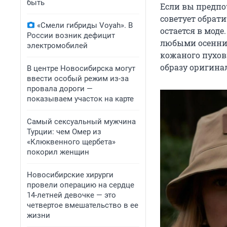
быть
Если вы предпо
советует обрати
«Смели гибриды Voyah». В
остается в мод
России возник дефицит
любыми осенним
электромобилей
кожаного пухов
образу оригина
В центре Новосибирска могут
ввести особый режим из-за
провала дороги —
показываем участок на карте
Самый сексуальный мужчина
Турции: чем Омер из
«Клюквенного щербета»
покорил женщин
Новосибирские хирурги
провели операцию на сердце
14-летней девочке — это
четвертое вмешательство в ее
жизни