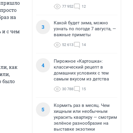
ю пришло
77 952
12
 просто
раз на
Какой будет зима, можно
3
узнать по погоде 7 августа, —
 и с чем
важные приметы
52 613
14
Пирожное «Картошка»:
4
ли, как
классический рецепт в
домашних условиях с тем
или,
самым вкусом из детства
о было
30 788
15
Кормить раз в месяц. Чем
5
хищным или необычным
украсить квартиру — смотрим
зелёное разнообразие на
выставке экзотики