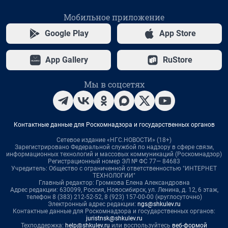
Мобильное приложение
Google Play
App Store
App Gallery
RuStore
Мы в соцсетях
Контактные данные для Роскомнадзора и государственных органов
Сетевое издание «НГС.НОВОСТИ» (18+)
Зарегистрировано Федеральной службой по надзору в сфере связи,
информационных технологий и массовых коммуникаций (Роскомнадзор)
Регистрационный номер ЭЛ № ФС 77— 84683
Учредитель: Общество с ограниченной ответственностью "ИНТЕРНЕТ
ТЕХНОЛОГИИ"
Главный редактор: Громкова Елена Александровна
Адрес редакции: 630099, Россия, Новосибирск, ул. Ленина, д. 12, 6 этаж,
телефон 8 (383) 212-52-52, 8 (923) 157-00-00 (круглосуточно)
Электронный адрес редакции:
ngs@shkulev.ru
Контактные данные для Роскомнадзора и государственных органов:
juristnsk@shkulev.ru
Техподдержка:
help@shkulev.ru
или воспользуйтесь
веб-формой