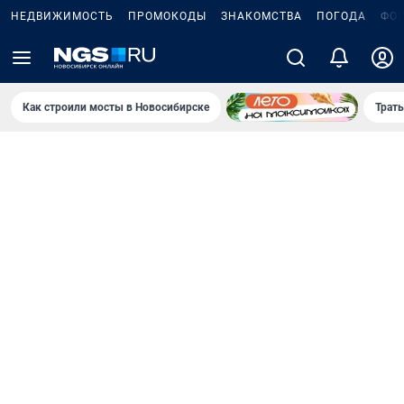
НЕДВИЖИМОСТЬ
ПРОМОКОДЫ
ЗНАКОМСТВА
ПОГОДА
ФО
Как строили мосты в Новосибирске
Траты