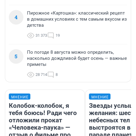
Пирожное «Картошка»: классический рецепт
4
в домашних условиях с тем самым вкусом из
детства
31 373
19
По погоде 8 августа можно определить,
5
насколько дождливой будет осень — важные
приметы
28 714
8
МНЕНИЕ
МНЕНИЕ
Колобок-колобок, я
Звезды услыш
тебя боюсь! Ради чего
желания: шест
отложили прокат
небесных тел
«Человека-паука» —
выстроятся в 
отзыв о фильме про
параде планет 