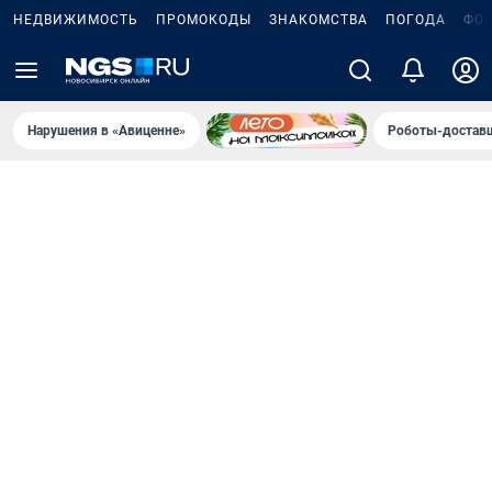
НЕДВИЖИМОСТЬ
ПРОМОКОДЫ
ЗНАКОМСТВА
ПОГОДА
ФО
Нарушения в «Авиценне»
Роботы-доставщ