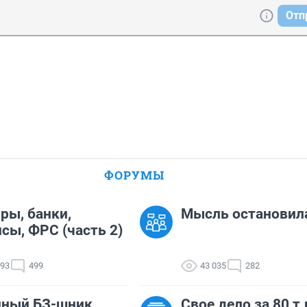
Отп
ФОРУМЫ
ры, банки,
Мысль остановил
сы, ФРС (часть 2)
293
499
43 035
282
нный БЗ-шник
Свое дело за 80 т.