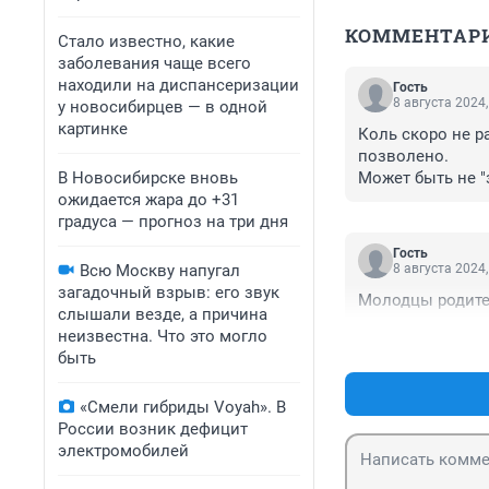
КОММЕНТАР
Стало известно, какие
заболевания чаще всего
находили на диспансеризации
Гость
8 августа 2024,
у новосибирцев — в одной
картинке
Коль скоро не ра
позволено.

В Новосибирске вновь
Может быть не "
ожидается жара до +31
использование 
градуса — прогноз на три дня
Гость
Всю Москву напугал
8 августа 2024,
загадочный взрыв: его звук
Молодцы родите
слышали везде, а причина
неизвестна. Что это могло
быть
«Смели гибриды Voyah». В
России возник дефицит
электромобилей