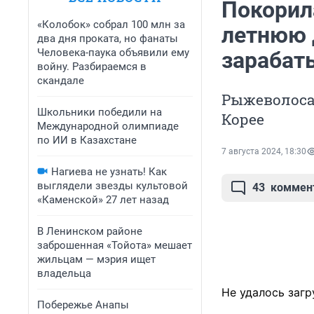
Покорила
«Колобок» собрал 100 млн за
летнюю 
два дня проката, но фанаты
Человека-паука объявили ему
зарабат
войну. Разбираемся в
скандале
Рыжеволоса
Школьники победили на
Корее
Международной олимпиаде
по ИИ в Казахстане
7 августа 2024, 18:30
Нагиева не узнать! Как
выглядели звезды культовой
43
коммен
«Каменской» 27 лет назад
В Ленинском районе
заброшенная «Тойота» мешает
жильцам — мэрия ищет
владельца
Не удалось загр
Побережье Анапы