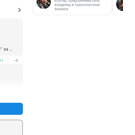
Блогер, предприниматель,
владелец в транспортном
бизнесе
 за 
+1
–0
+0
–0