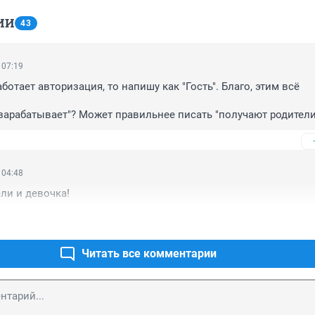
ИИ
43
 07:19
ботает авторизация, то напишу как "Гость". Благо, этим всё 
зарабатывает"? Может правильнее писать "получают родители"
внешнего облика своего ребёнка?
 04:48
ли и девочка!
Читать все комментарии