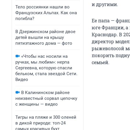
и другими.
Тело россиянки нашли во
Французских Альпах. Как она
погибла?
Ее папа — франц
юге Франции, а 
В Дзержинском районе двое
Краснодар. В 20
детей вышли на крышу
директор модел
пятиэтажного дома — фото
рыжеволосой ма
покорить подиу
«Чтобы нас носили на
семьей.
ручках, мы любим»: нерпа
Сергеевна, которую спасли
бельком, стала звездой Сети.
Видео
В Калининском районе
неизвестный сорвал цепочку
с женщины — видео
Тигры на пляже и 300 оленей
в дикой природе: топ-24
самых красивых бухт