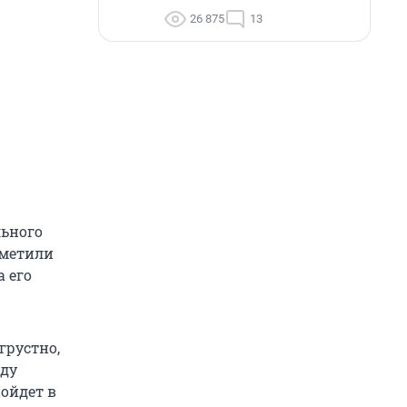
26 875
13
льного
аметили
 его
грустно,
жду
ойдет в