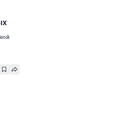
ых
ной