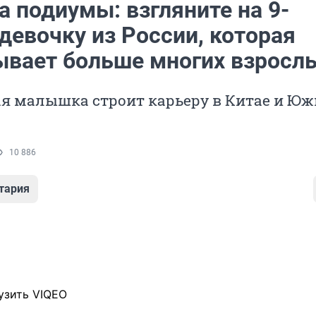
 подиумы: взгляните на 9-
девочку из России, которая
ывает больше многих взросл
я малышка строит карьеру в Китае и Юж
10 886
тария
узить VIQEO