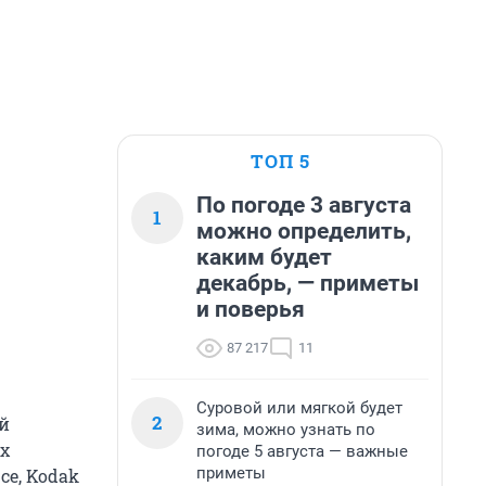
ТОП 5
По погоде 3 августа
1
можно определить,
каким будет
декабрь, — приметы
и поверья
87 217
11
Суровой или мягкой будет
2
ый
зима, можно узнать по
х
погоде 5 августа — важные
приметы
ce, Kodak