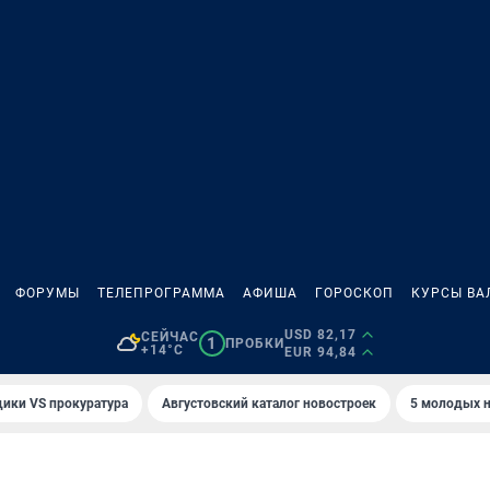
ФОРУМЫ
ТЕЛЕПРОГРАММА
АФИША
ГОРОСКОП
КУРСЫ ВА
USD 82,17
СЕЙЧАС
1
ПРОБКИ
+14°C
EUR 94,84
ики VS прокуратура
Августовский каталог новостроек
5 молодых н