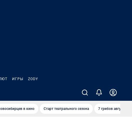
ЛЮТ
ИГРЫ
ZODY
овосибирцев в кино
Старт театрального сезона
7 грибов августа