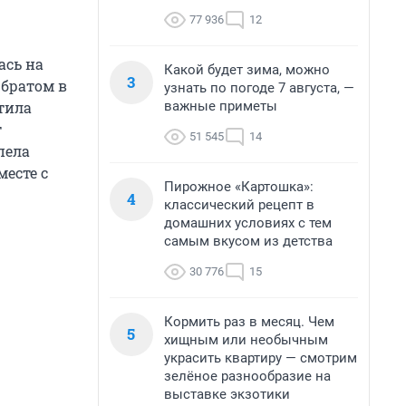
77 936
12
ась на
Какой будет зима, можно
3
 братом в
узнать по погоде 7 августа, —
важные приметы
етила
т
51 545
14
пела
есте с
Пирожное «Картошка»:
4
классический рецепт в
домашних условиях с тем
самым вкусом из детства
30 776
15
Кормить раз в месяц. Чем
5
хищным или необычным
украсить квартиру — смотрим
зелёное разнообразие на
выставке экзотики