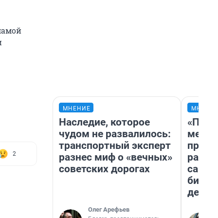
мамой
и
МНЕНИЕ
МНЕНИ
Наследие, которое
«Поку
чудом не развалилось:
мешке
транспортный эксперт
предп
2
разнес миф о «вечных»
расска
советских дорогах
самом
бизне
дешев
Олег Арефьев