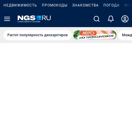
НЕДВИЖИМОСТЬ
ПРОМОКОДЫ
ЗНАКОМСТВА
ПОГОДА
ФО
Растет популярность дискаунтеров
Межд