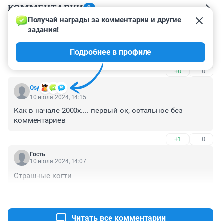
КОММЕНТАРИИ
9
Получай награды за комментарии и другие 
задания!
Гость
13 июля 2024, 23:58
Подробнее в профиле
Колхоз Черёмушки
+0
–0
Qsy
10 июля 2024, 14:15
Как в начале 2000х.... первый ок, остальное без 
комментариев
+1
–0
Гость
10 июля 2024, 14:07
Страшные когти
+0
–0
Читать все комментарии