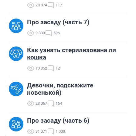
28 874
117
Про засаду (часть 7)
9 339
596
Как узнать стерилизована ли
кошка
10 852
12
Девочки, подскажите
новенькой)
23 067
164
Про засаду (часть 6)
31 071
1 000