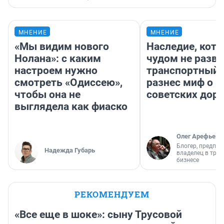
МНЕНИЕ
МНЕНИЕ
«Мы видим нового
Наследие, кото
Нолана»: с каким
чудом не разва
настроем нужно
транспортный 
смотреть «Одиссею»,
разнес миф о 
чтобы она не
советских доро
выглядела как фиаско
Олег Арефьев
Блогер, предпри
Надежда Губарь
владелец в тра
бизнесе
РЕКОМЕНДУЕМ
«Все еще в шоке»: сыну Трусовой