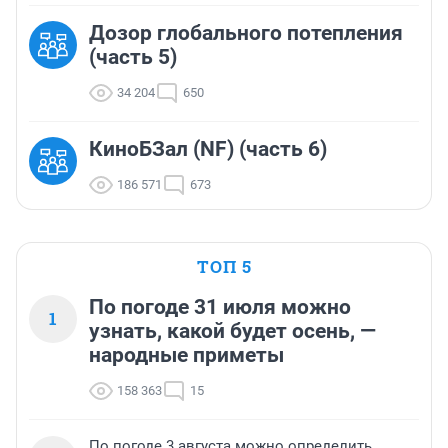
Дозор глобального потепления
(часть 5)
34 204
650
КиноБЗал (NF) (часть 6)
186 571
673
ТОП 5
По погоде 31 июля можно
1
узнать, какой будет осень, —
народные приметы
158 363
15
По погоде 3 августа можно определить,