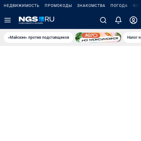
НЕДВИЖИМОСТЬ
ПРОМОКОДЫ
ЗНАКОМСТВА
ПОГОДА
ФО
«Майские» против подставщиков
Налог 