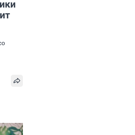
ники
сит
со