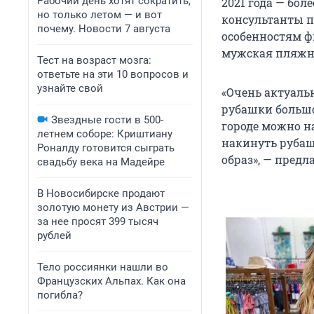
Рабочий день хотят сократить,
2021 года — бол
но только летом — и вот
консультанты п
почему. Новости 7 августа
особенностям фи
мужская пляжн
Тест на возраст мозга:
ответьте на эти 10 вопросов и
узнайте свой
«Очень актуаль
рубашки большог
Звездные гости в 500-
городе можно на
летнем соборе: Криштиану
накинуть рубаш
Роналду готовится сыграть
образ», — предл
свадьбу века на Мадейре
В Новосибирске продают
золотую монету из Австрии —
за нее просят 399 тысяч
рублей
Тело россиянки нашли во
Французских Альпах. Как она
погибла?