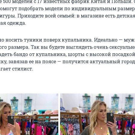
ее 500 моделей с 17 известных фабрик Китая и Польши
омогут подобрать модели по индивидуальным размер
гуры. Приходите всей семьей: в магазине есть детская
ая одежда.
но носить туники поверх купальника. Идеально — муж
о размера. Так вы будете выглядеть очень сексуальн
деть бандо от купальника, шорты с высокой посадкой,
ку, завязав ее на поясе — получится актуальный горо
агает стилист.