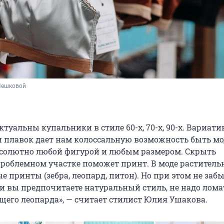
Пешковой
актуальны купальники в стиле 60-х, 70-х, 90-х. Вариат
 плавок дает нам колоссальную возможность быть м
солютно любой фигурой и любым размером. Скрыть
проблемном участке поможет принт. В моде раститель
принты (зебра, леопард, питон). Но при этом не забы
ли вы предпочитаете натуральный стиль, не надо лома
щего леопарда», — считает стилист Юлия Ушакова.