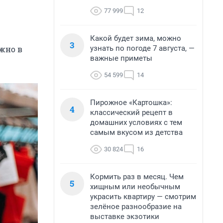
77 999
12
Какой будет зима, можно
3
узнать по погоде 7 августа, —
жно в
важные приметы
54 599
14
Пирожное «Картошка»:
4
классический рецепт в
домашних условиях с тем
самым вкусом из детства
30 824
16
Кормить раз в месяц. Чем
5
хищным или необычным
украсить квартиру — смотрим
зелёное разнообразие на
выставке экзотики