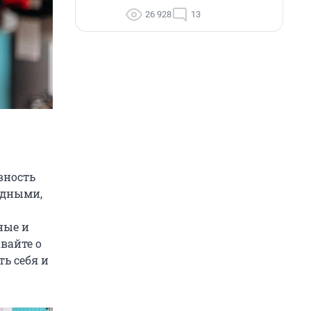
26 928
13
ивность
одными,
ные и
вайте о
ть себя и