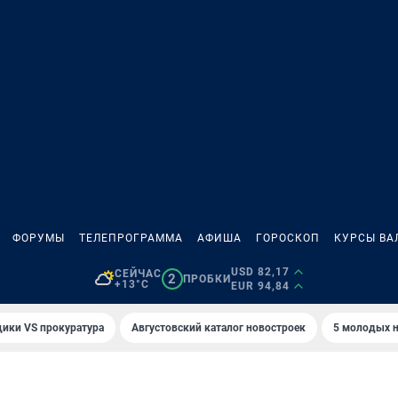
ФОРУМЫ
ТЕЛЕПРОГРАММА
АФИША
ГОРОСКОП
КУРСЫ ВА
USD 82,17
СЕЙЧАС
2
ПРОБКИ
+13°C
EUR 94,84
ики VS прокуратура
Августовский каталог новостроек
5 молодых н