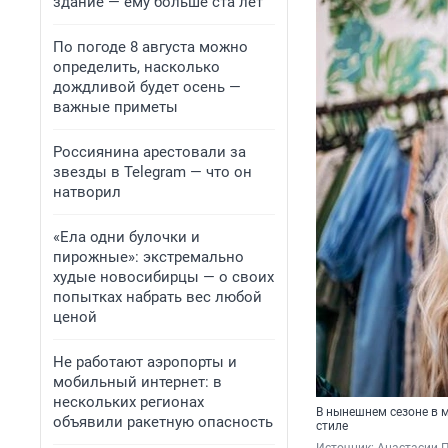
здание — ему больше ста лет
По погоде 8 августа можно
определить, насколько
дождливой будет осень —
важные приметы
Россиянина арестовали за
звезды в Telegram — что он
натворил
«Ела одни булочки и
пирожные»: экстремально
худые новосибирцы — о своих
попытках набрать вес любой
ценой
Не работают аэропорты и
мобильный интернет: в
нескольких регионах
В нынешнем сезоне в 
объявили ракетную опасность
стиле