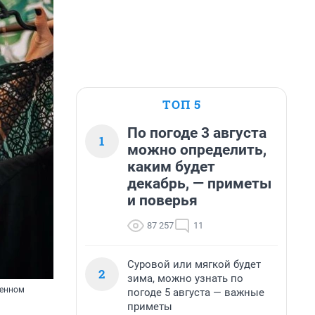
ТОП 5
По погоде 3 августа
1
можно определить,
каким будет
декабрь, — приметы
и поверья
87 257
11
Суровой или мягкой будет
2
зима, можно узнать по
венном
погоде 5 августа — важные
приметы