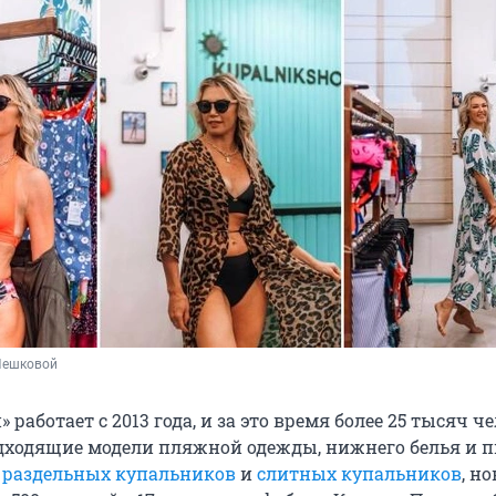
Пешковой
работает с 2013 года, и за это время более 25 тысяч ч
дходящие модели пляжной одежды, нижнего белья и 
р
раздельных купальников
и
слитных купальников
, н