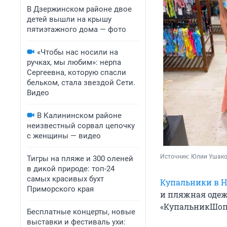
В Дзержинском районе двое
детей вышли на крышу
пятиэтажного дома — фото
«Чтобы нас носили на
ручках, мы любим»: нерпа
Сергеевна, которую спасли
бельком, стала звездой Сети.
Видео
В Калининском районе
неизвестный сорвал цепочку
с женщины — видео
Источник: 
Юлии Ушак
Тигры на пляже и 300 оленей
в дикой природе: топ-24
самых красивых бухт
Купальники в Н
Приморского края
и пляжная одеж
«КупальникШоп»
Бесплатные концерты, новые
выставки и фестиваль ухи: