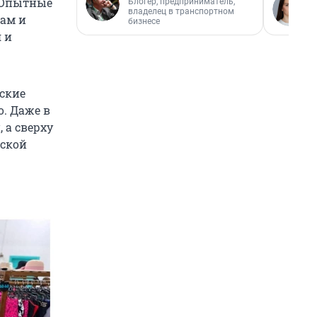
. Опытные
Блогер, предприниматель,
владелец в транспортном
ам и
бизнесе
 и
ские
о. Даже в
 а сверху
дской