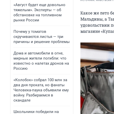
Источник: 
Анастасии 
«Август будет еще довольно
тяжелым». Эксперты — об
Какое же лето б
обстановке на топливном
Мальдивы, а Таи
рынке России
удовольствии п
магазине «Купа
Почему у томатов
скручиваются листья — три
причины и решение проблемы
Дома и автомобили в огне,
мирные жители погибли: что
известно о налетах дронов на
Россию
«Колобок» собрал 100 млн за
два дня проката, но фанаты
Человека-паука объявили ему
войну. Разбираемся в
скандале
Школьники победили на