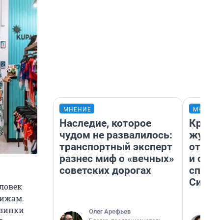
МНЕНИЕ
МНЕНИ
Наследие, которое
Красн
чудом не развалилось:
журна
транспортный эксперт
отпус
разнес миф о «вечных»
и объ
советских дорогах
споре
Сибир
еловек
пижам.
овинки
Олег Арефьев