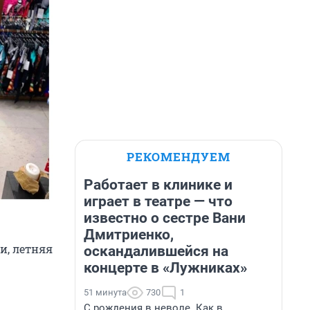
РЕКОМЕНДУЕМ
Работает в клинике и
играет в театре — что
известно о сестре Вани
Дмитриенко,
ки, летняя
оскандалившейся на
концерте в «Лужниках»
51 минута
730
1
С рождения в неволе. Как в