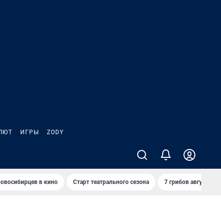
ЛЮТ
ИГРЫ
ZODY
овосибирцев в кино
Старт театрального сезона
7 грибов августа