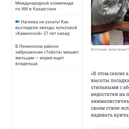
Международной олимпиаде
по ИИ в Казахстане
Нагиева не узнать! Как
выглядели звезды культовой
«Каменской» 27 лет назад
В Ленинском районе
Источник: 
Анастасии 
заброшенная «Тойота» мешает
жильцам — мэрия ищет
владельца
«В этом сезоне 
высоты посадки
стильными с аб
недостатки на 
анималистичные 
своем стиле: ес
надевать крича