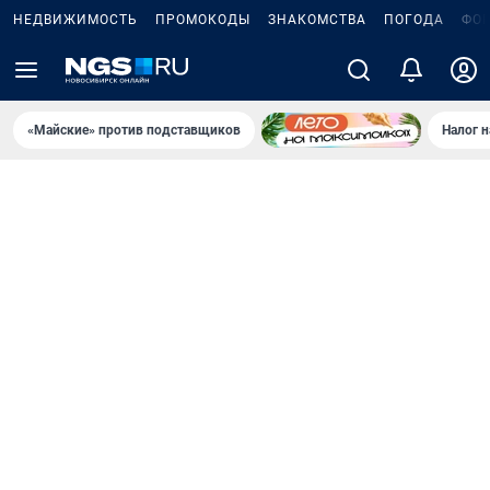
НЕДВИЖИМОСТЬ
ПРОМОКОДЫ
ЗНАКОМСТВА
ПОГОДА
ФО
«Майские» против подставщиков
Налог 