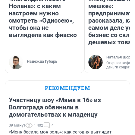
Нолана»: с каким
мешке»:
настроем нужно
предпринимат
смотреть «Одиссею»,
рассказала, как
чтобы она не
самом деле ус
выглядела как фиаско
бизнес со скл
дешевых това
Наталья Шорох
Надежда Губарь
Открыла кофейн
деньги соцразв
РЕКОМЕНДУЕМ
Участницу шоу «Мама в 16» из
Волгограда обвинили в
домогательствах к младенцу
39 минут
1 402
4
«Меня бесила моя роль»: как сегодня выглядит