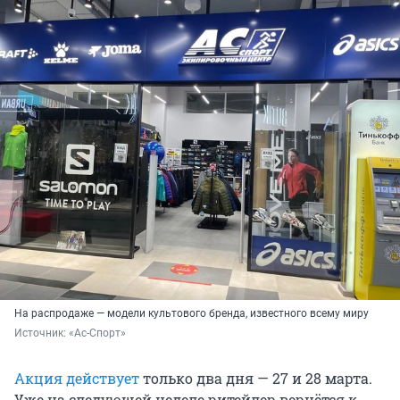
На распродаже — модели культового бренда, известного всему миру
Источник: 
«Ас-Спорт»
Акция действует
только два дня — 27 и 28 марта.
Уже на следующей неделе ритейлер вернётся к