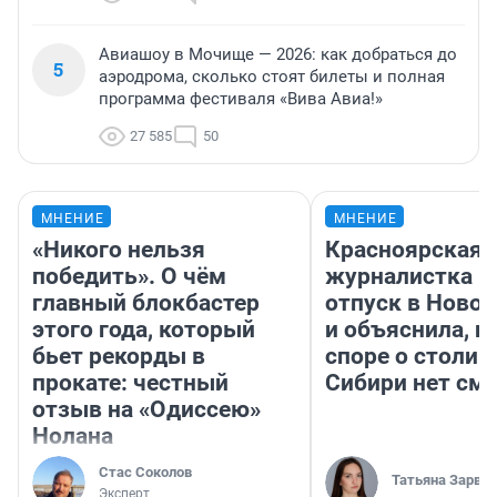
Авиашоу в Мочище — 2026: как добраться до
5
аэродрома, сколько стоят билеты и полная
программа фестиваля «Вива Авиа!»
27 585
50
МНЕНИЕ
МНЕНИЕ
«Никого нельзя
Красноярская
победить». О чём
журналистка п
главный блокбастер
отпуск в Ново
этого года, который
и объяснила, п
бьет рекорды в
споре о столиц
прокате: честный
Сибири нет см
отзыв на «Одиссею»
Нолана
Стас Соколов
Татьяна Зарва
Эксперт