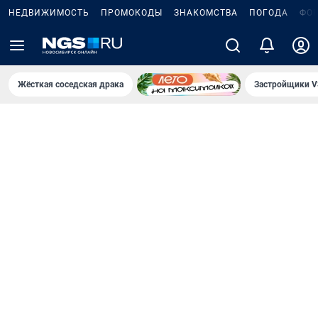
НЕДВИЖИМОСТЬ
ПРОМОКОДЫ
ЗНАКОМСТВА
ПОГОДА
ФО
Жёсткая соседская драка
Застройщики V