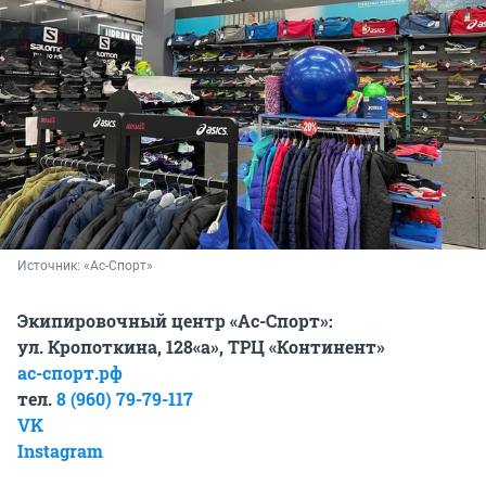
Источник: 
«Ас-Спорт»
Экипировочный центр «Ас-Спорт»:
ул. Кропоткина, 128«а», ТРЦ «Континент»
ас-спорт.рф
тел.
8 (960) 79-79-117
VK
Instagram