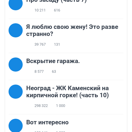
10 211
616
Я люблю свою жену! Это разве
странно?
39 767
131
Вскрытие гаража.
8 577
63
Неоград - ЖК Каменский на
кирпичной горке! (часть 10)
298 322
1 000
Вот интересно