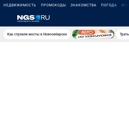
НЕДВИЖИМОСТЬ
ПРОМОКОДЫ
ЗНАКОМСТВА
ПОГОДА
ФО
Как строили мосты в Новосибирске
Траты