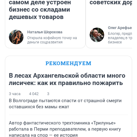
самом деле устроен
советских доро
бизнес со складами
дешевых товаров
Олег Арефьев
Наталья Шорохова
Блогер, предпри
Открыла кофейную точку на
владелец в тра
деньги соцразвития
бизнесе
РЕКОМЕНДУЕМ
В лесах Архангельской области много
лисичек: как их правильно пожарить
3 часа
4 042
3
В Волгограде пытаются спасти от страшной смерти
оставшихся без мамы ежат
Автор фантастического трехтомника «Трилунье»
работала в Перми преподавателем, а первую книгу
написала на спор — ее история