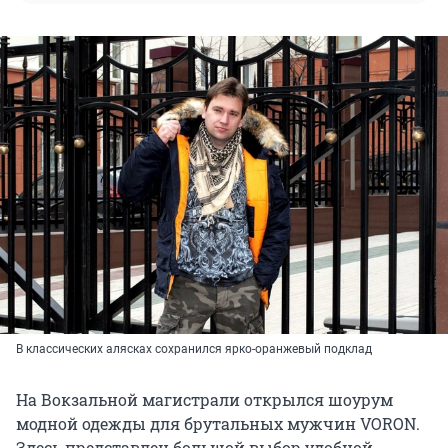
В классических алясках сохранился ярко-оранжевый подклад
На Вокзальной магистрали открылся шоурум
модной одежды для брутальных мужчин VORON.
Здесь представлен большой выбор удобной