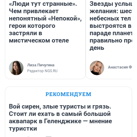
«Люди тут странные».
Звезды услыш
Чем привлекает
желания: шест
непонятный «Непокой»,
небесных тел
герои которого
выстроятся в 
застряли в
параде планет 
мистическом отеле
правильно про
день
Лиза Пичугина
Анастасия Фил
Редактор NGS.RU
РЕКОМЕНДУЕМ
Вой сирен, злые туристы и грязь.
Стоит ли ехать в самый большой
аквапарк в Геленджике — мнение
туристки