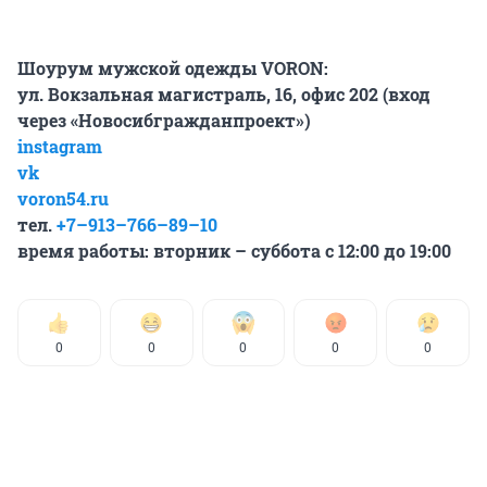
Шоурум мужской одежды VORON:
ул. Вокзальная магистраль, 16, офис 202 (вход
через «Новосибгражданпроект»)
instagram
vk
voron54.ru
тел.
+7–913–766–89–10
время работы: вторник – суббота с 12:00 до 19:00
0
0
0
0
0