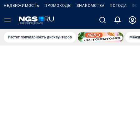
НЕДВИЖИМОСТЬ
ПРОМОКОДЫ
ЗНАКОМСТВА
ПОГОДА
ФО
Растет популярность дискаунтеров
Межд